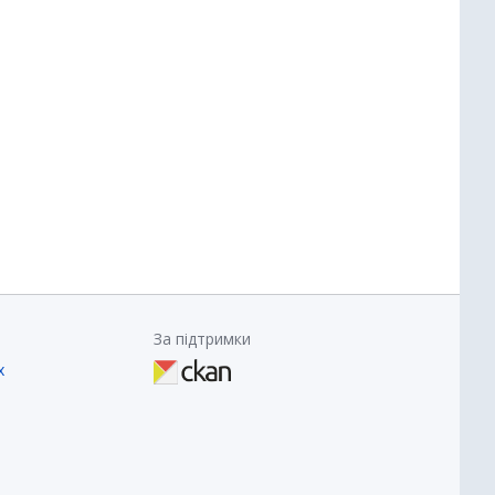
За підтримки
х