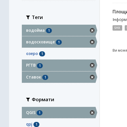
Площи
Теги
Інформа
SHX
водойма
1
водосховище
1
Ви може
озеро
1
РГТВ
1
Ставок
1
Формати
QGIS
1
qpj
1