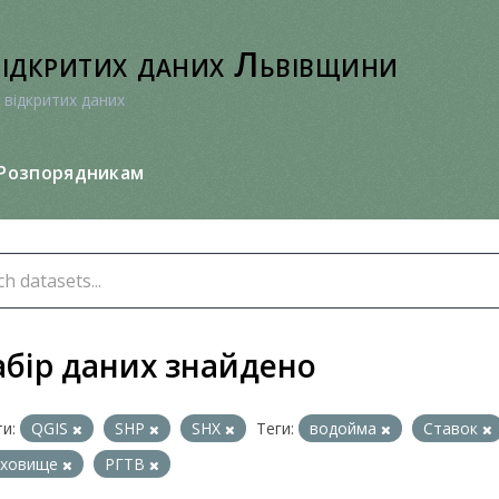
відкритих даних Львівщини
 відкритих даних
Розпорядникам
абір даних знайдено
и:
QGIS
SHP
SHX
Теги:
водойма
Ставок
сховище
РГТВ