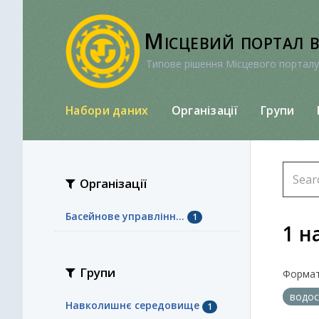
Перейти
до
Місцевий портал 
вмісту
Типове рішення Місцевого порталу
Набори даних
Організації
Групи
Організації
Басейнове управлінн...
1
1 н
Групи
Формат
водо
Навколишнє середовище
1