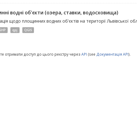
нні водні об'єкти (озера, ставки, водосховища)
ція щодо площинних водних об'єктів на території Львівської обл
SHP
qpj
QGIS
те отримати доступ до цього реєстру через
API
(see
Документація API
).