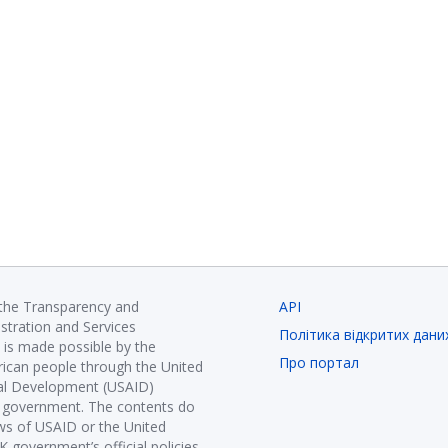
 the Transparency and
API
istration and Services
Політика відкритих дани
is made possible by the
Про портал
ican people through the United
nal Development (USAID)
K government. The contents do
ews of USAID or the United
government’s official policies.