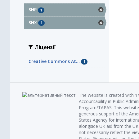
SHP
1
SHX
1
Ліцензії
Creative Commons At...
1
The website is created within
Accountability in Public Admin
Program/TAPAS. This website 
generous support of the Amer
States Agency for Internatio
alongside UK aid from the U
not necessarily reflect the vi
States Government and the UK 