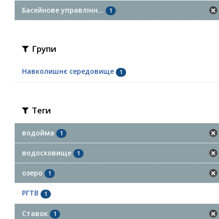
Басейнове управлінн...
1
Групи
Навколишнє середовище
1
Теги
водойма
1
водосховище
1
озеро
1
РГТВ
1
Ставок
1