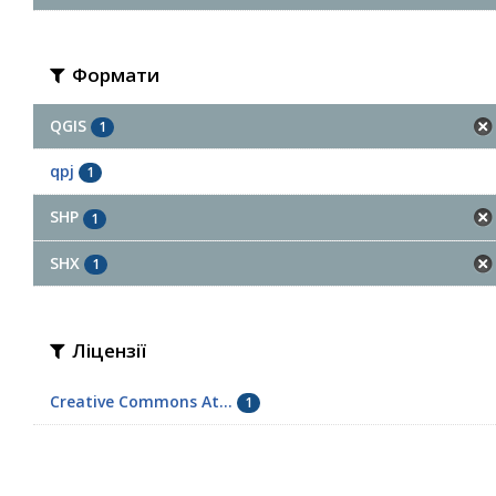
Формати
QGIS
1
qpj
1
SHP
1
SHX
1
Ліцензії
Creative Commons At...
1