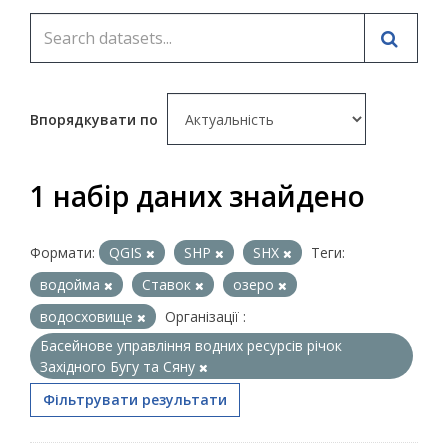
Впорядкувати по
1 набір даних знайдено
Формати:
QGIS
SHP
SHX
Теги:
водойма
Ставок
озеро
водосховище
Організації :
Басейнове управління водних ресурсів річок
Західного Бугу та Сяну
Фільтрувати результати