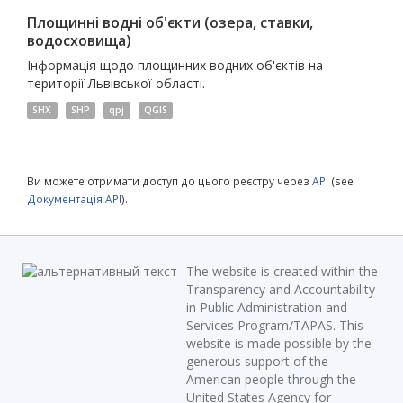
Площинні водні об'єкти (озера, ставки,
водосховища)
Інформація щодо площинних водних об'єктів на
території Львівської області.
SHX
SHP
qpj
QGIS
Ви можете отримати доступ до цього реєстру через
API
(see
Документація API
).
The website is created within the
Transparency and Accountability
in Public Administration and
Services Program/TAPAS. This
website is made possible by the
generous support of the
American people through the
United States Agency for