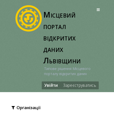
Перейти
до
Місцевий
вмісту
портал
відкритих
даних
Львівщини
Типове рішення Місцевого
порталу відкритих даних
Увійти
Зареєструватись
Організації