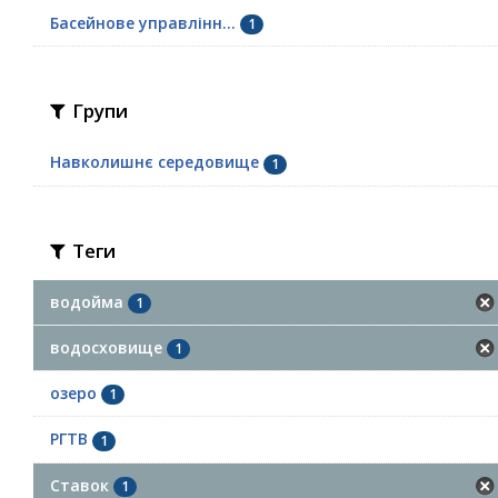
Басейнове управлінн...
1
Групи
Навколишнє середовище
1
Теги
водойма
1
водосховище
1
озеро
1
РГТВ
1
Ставок
1