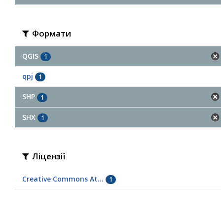
Формати
QGIS
1
qpj
1
SHP
1
SHX
1
Ліцензії
Creative Commons At...
1