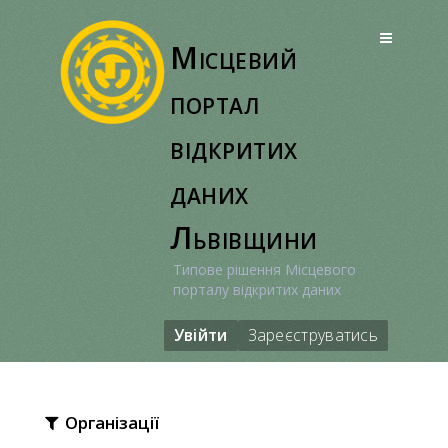
Перейти
до
Місцевий
вмісту
портал
відкритих
даних
Львівщини
Типове рішення Місцевого
порталу відкритих даних
Увійти
Зареєструватись
Організації