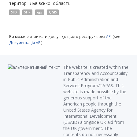
території Львівської області.
SHX
SHP
qpj
QGIS
Ви можете отримати доступ до цього реєстру через
API
(see
Документація API
).
The website is created within the
Transparency and Accountability
in Public Administration and
Services Program/TAPAS. This
website is made possible by the
generous support of the
American people through the
United States Agency for
International Development
(USAID) alongside UK aid from
the UK government. The
contents do not necessarily