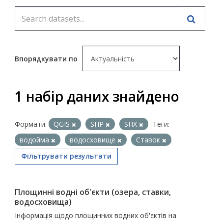
Впорядкувати по
1 набір даних знайдено
Формати:
QGIS
SHP
SHX
Теги:
водойма
водосховище
Ставок
Фільтрувати результати
Площинні водні об'єкти (озера, ставки,
водосховища)
Інформація щодо площинних водних об'єктів на