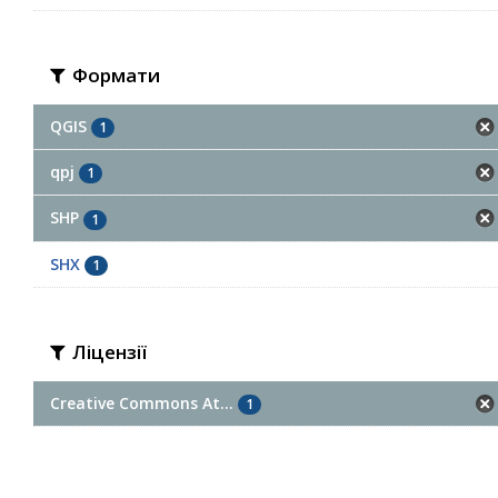
Формати
QGIS
1
qpj
1
SHP
1
SHX
1
Ліцензії
Creative Commons At...
1