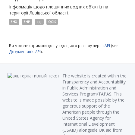
Інформація щодо площинних водних об'єктів на
території Львівської області.
SHX
SHP
qpj
QGIS
Ви можете отримати доступ до цього реєстру через
API
(see
Документація API
).
The website is created within the
Transparency and Accountability
in Public Administration and
Services Program/TAPAS. This
website is made possible by the
generous support of the
American people through the
United States Agency for
International Development
(USAID) alongside UK aid from