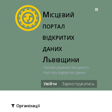
Перейти
до
Місцевий
вмісту
портал
відкритих
даних
Львівщини
Типове рішення Місцевого
порталу відкритих даних
Увійти
Зареєструватись
Організації