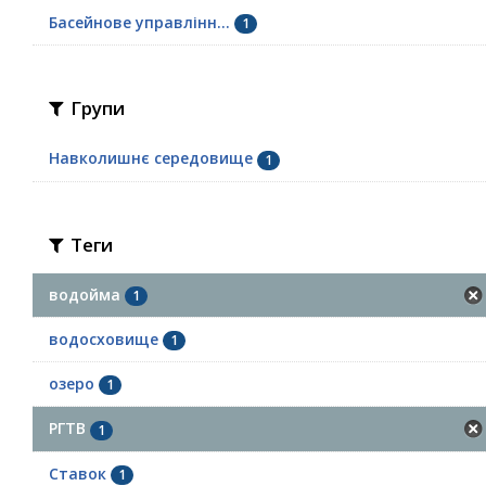
Басейнове управлінн...
1
Групи
Навколишнє середовище
1
Теги
водойма
1
водосховище
1
озеро
1
РГТВ
1
Ставок
1