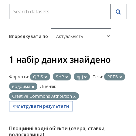
Впорядкувати по
1 набір даних знайдено
Формати:
QGIS
SHP
qpj
Теги:
РГТВ
водойма
Ліцензії:
Creative Commons Attribution
Фільтрувати результати
Площинні водні об'єкти (озера, ставки,
водосховища)