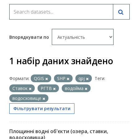
Впорядкувати по
1 набір даних знайдено
Формати:
QGIS
SHP
qpj
Теги:
Ставок
РГТВ
водойма
водосховище
Фільтрувати результати
Площинні водні об'єкти (озера, ставки,
водосховища)