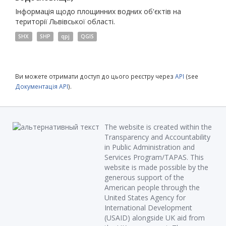
Інформація щодо площинних водних об'єктів на
території Львівської області.
SHX
SHP
qpj
QGIS
Ви можете отримати доступ до цього реєстру через
API
(see
Документація API
).
The website is created within the
Transparency and Accountability
in Public Administration and
Services Program/TAPAS. This
website is made possible by the
generous support of the
American people through the
United States Agency for
International Development
(USAID) alongside UK aid from