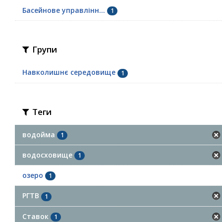
Басейнове управлінн...
1
Групи
Навколишнє середовище
1
Теги
водойма
1
водосховище
1
озеро
1
РГТВ
1
Ставок
1