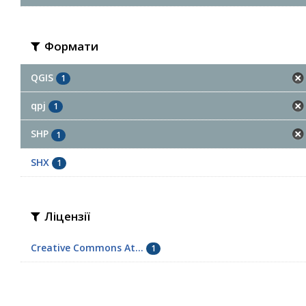
Формати
QGIS
1
qpj
1
SHP
1
SHX
1
Ліцензії
Creative Commons At...
1