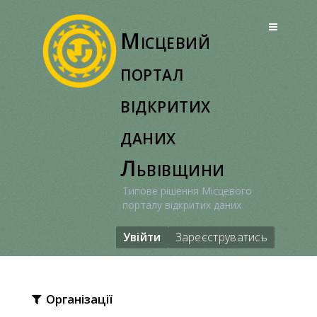
Перейти
до
Місцевий
вмісту
портал
відкритих
даних
Львівщини
Типове рішення Місцевого
порталу відкритих даних
Увійти
Зареєструватись
Організації