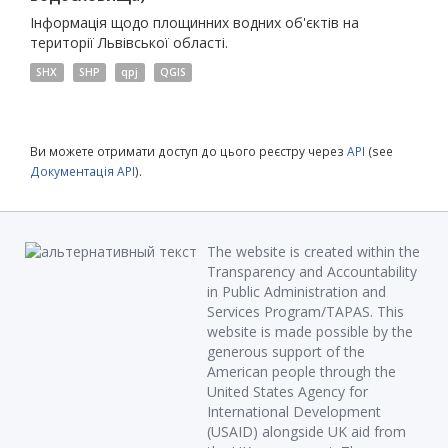
Інформація щодо площинних водних об'єктів на
території Львівської області.
SHX
SHP
qpj
QGIS
Ви можете отримати доступ до цього реєстру через
API
(see
Документація API
).
The website is created within the
Transparency and Accountability
in Public Administration and
Services Program/TAPAS. This
website is made possible by the
generous support of the
American people through the
United States Agency for
International Development
(USAID) alongside UK aid from