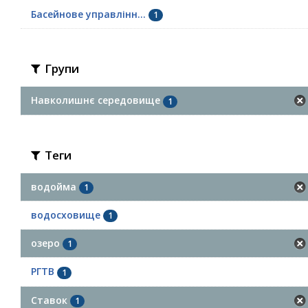
Басейнове управлінн...
1
Групи
Навколишнє середовище
1
Теги
водойма
1
водосховище
1
озеро
1
РГТВ
1
Ставок
1