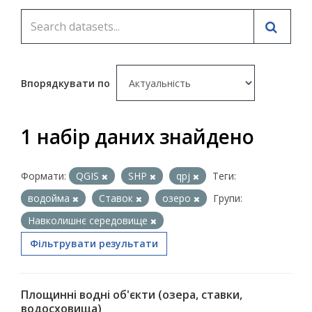
Впорядкувати по
1 набір даних знайдено
Формати:
QGIS
SHP
qpj
Теги:
водойма
Ставок
озеро
Групи:
Навколишнє середовище
Фільтрувати результати
Площинні водні об'єкти (озера, ставки,
водосховища)