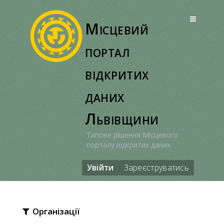
Перейти
до
Місцевий
вмісту
портал
відкритих
даних
Львівщини
Типове рішення Місцевого
порталу відкритих даних
Увійти
Зареєструватись
Організації