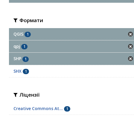
Формати
QGIS
1
qpj
1
SHP
1
SHX
1
Ліцензії
Creative Commons At...
1