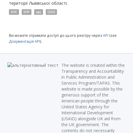
території Львівської області.
SHX
SHP
qpj
QGIS
Ви можете отримати доступ до цього реєстру через
API
(see
Документація API
).
The website is created within the
Transparency and Accountability
in Public Administration and
Services Program/TAPAS. This
website is made possible by the
generous support of the
American people through the
United States Agency for
International Development
(USAID) alongside UK aid from
the UK government. The
contents do not necessarily