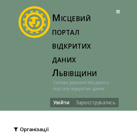
Перейти
до
Місцевий
вмісту
портал
відкритих
даних
Львівщини
Типове рішення Місцевого
порталу відкритих даних
Увійти
Зареєструватись
Організації