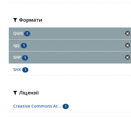
Формати
QGIS
1
qpj
1
SHP
1
SHX
1
Ліцензії
Creative Commons At...
1