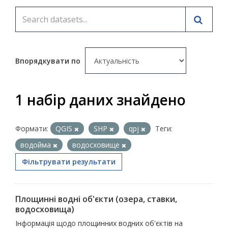
Впорядкувати по
1 набір даних знайдено
Формати:
QGIS
SHP
qpj
Теги:
водойма
водосховище
Фільтрувати результати
Площинні водні об'єкти (озера, ставки,
водосховища)
Інформація щодо площинних водних об'єктів на