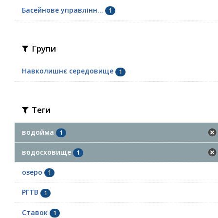
Басейнове управлінн...
1
Групи
Навколишнє середовище
1
Теги
водойма
1
водосховище
1
озеро
1
РГТВ
1
Ставок
1