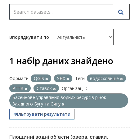
Впорядкувати по
1 набір даних знайдено
Формати:
QGIS
SHX
Теги:
водосховище
РГТВ
Ставок
Організації :
Басейнове управління водних ресурсів річок
Західного Бугу та Сяну
Фільтрувати результати
Площинні водні об'єкти (озера, ставки,