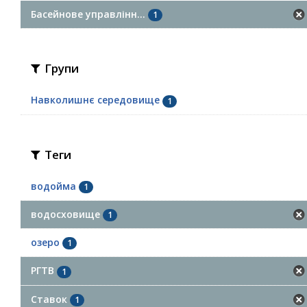
Басейнове управлінн...
1
Групи
Навколишнє середовище
1
Теги
водойма
1
водосховище
1
озеро
1
РГТВ
1
Ставок
1