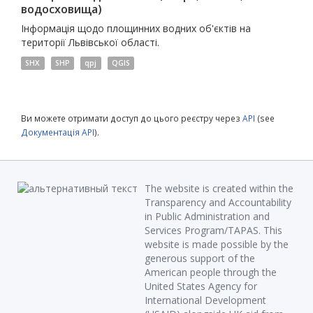
водосховища)
Інформація щодо площинних водних об'єктів на
території Львівської області.
SHX
SHP
qpj
QGIS
Ви можете отримати доступ до цього реєстру через
API
(see
Документація API
).
The website is created within the
Transparency and Accountability
in Public Administration and
Services Program/TAPAS. This
website is made possible by the
generous support of the
American people through the
United States Agency for
International Development