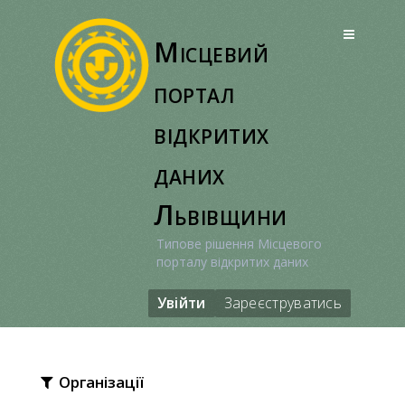
Перейти
до
Місцевий
вмісту
портал
відкритих
даних
Львівщини
Типове рішення Місцевого
порталу відкритих даних
Увійти
Зареєструватись
Організації