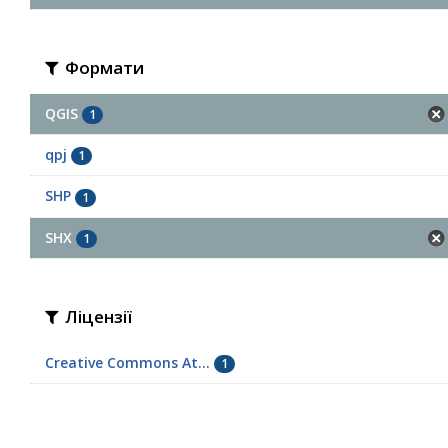
Формати
QGIS
1
qpj
1
SHP
1
SHX
1
Ліцензії
Creative Commons At...
1