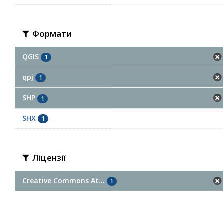
Формати
QGIS
1
qpj
1
SHP
1
SHX
1
Ліцензії
Creative Commons At...
1