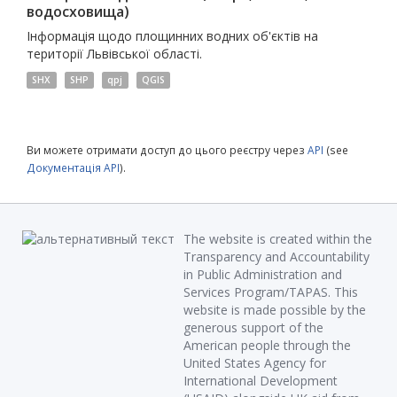
водосховища)
Інформація щодо площинних водних об'єктів на
території Львівської області.
SHX
SHP
qpj
QGIS
Ви можете отримати доступ до цього реєстру через
API
(see
Документація API
).
The website is created within the
Transparency and Accountability
in Public Administration and
Services Program/TAPAS. This
website is made possible by the
generous support of the
American people through the
United States Agency for
International Development