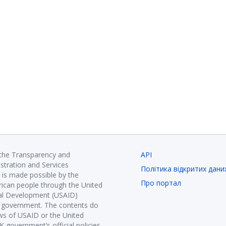
 the Transparency and
API
istration and Services
Політика відкритих дани
is made possible by the
Про портал
ican people through the United
nal Development (USAID)
K government. The contents do
ews of USAID or the United
government’s official policies.