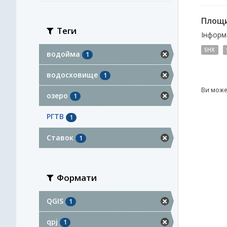
Площи
Теги
Інформа
SHX
водойма
1
водосховище
1
Ви може
озеро
1
РГТВ
1
Ставок
1
Формати
QGIS
1
qpj
1