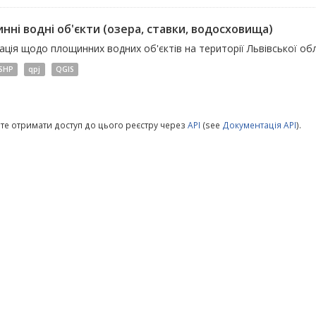
нні водні об'єкти (озера, ставки, водосховища)
ція щодо площинних водних об'єктів на території Львівської обл
SHP
qpj
QGIS
те отримати доступ до цього реєстру через
API
(see
Документація API
).