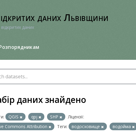
відкритих даних Львівщини
 відкритих даних
Розпорядникам
абір даних знайдено
и:
QGIS
qpj
SHP
Ліцензії:
ive Commons Attribution
Теги:
водосховище
водойма