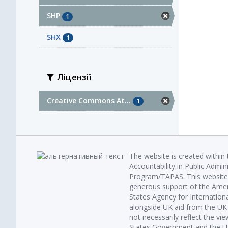
SHP
1
SHX
1
Ліцензії
Creative Commons At...
1
The website is created within
Accountability in Public Admin
Program/TAPAS. This website 
generous support of the Amer
States Agency for Internatio
alongside UK aid from the U
not necessarily reflect the vi
States Government and the UK 