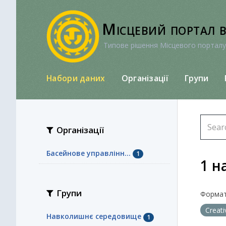
Перейти
до
Місцевий портал 
вмісту
Типове рішення Місцевого порталу
Набори даних
Організації
Групи
Організації
Басейнове управлінн...
1
1 н
Групи
Формат
Creat
Навколишнє середовище
1