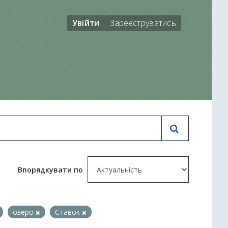
Увійти
Зареєструватись
Впорядкувати по
озеро
Ставок