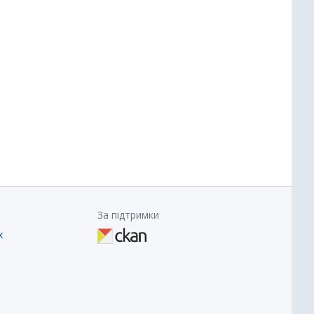
За підтримки
х