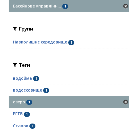
Басейнове управлінн...
1
Групи
Навколишнє середовище
1
Теги
водойма
1
водосховище
1
озеро
1
РГТВ
1
Ставок
1