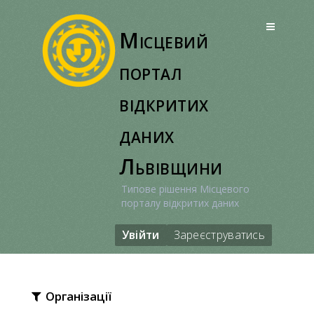
Перейти
до
Місцевий
вмісту
портал
відкритих
даних
Львівщини
Типове рішення Місцевого
порталу відкритих даних
Увійти
Зареєструватись
Організації