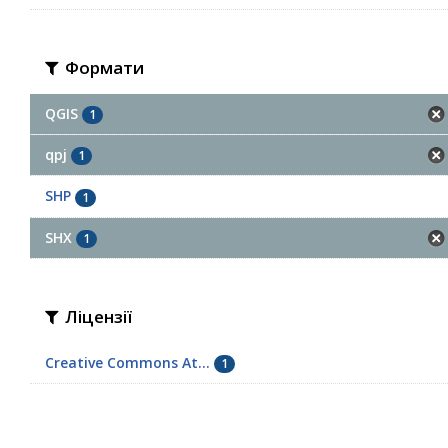
Формати
QGIS
1
qpj
1
SHP
1
SHX
1
Ліцензії
Creative Commons At...
1