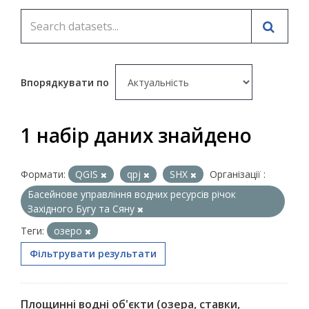
Впорядкувати по
1 набір даних знайдено
Формати:
QGIS
qpj
SHX
Організації :
Басейнове управління водних ресурсів річок
Західного Бугу та Сяну
Теги:
озеро
Фільтрувати результати
Площинні водні об'єкти (озера, ставки,