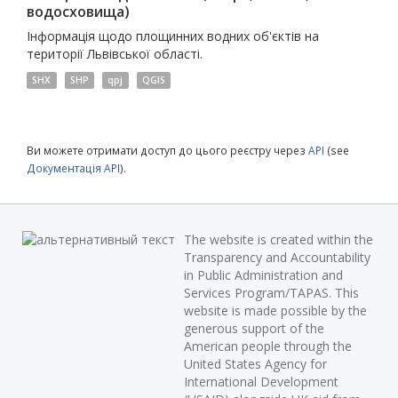
водосховища)
Інформація щодо площинних водних об'єктів на
території Львівської області.
SHX
SHP
qpj
QGIS
Ви можете отримати доступ до цього реєстру через
API
(see
Документація API
).
The website is created within the
Transparency and Accountability
in Public Administration and
Services Program/TAPAS. This
website is made possible by the
generous support of the
American people through the
United States Agency for
International Development