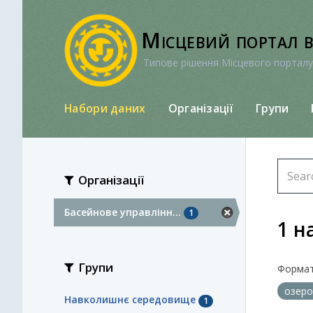
Перейти
до
Місцевий портал 
вмісту
Типове рішення Місцевого порталу
Набори даних
Організації
Групи
Організації
Басейнове управлінн...
1
1 н
Групи
Формат
озер
Навколишнє середовище
1