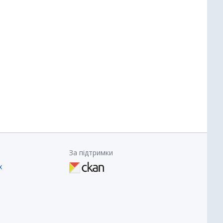
За підтримки
х