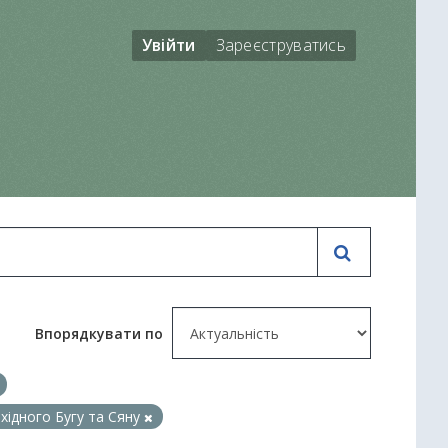
Увійти
Зареєструватись
Впорядкувати по
ахідного Бугу та Сяну