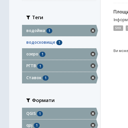
Площи
Теги
Інформа
SHX
водойма
1
водосховище
1
Ви може
озеро
1
РГТВ
1
Ставок
1
Формати
QGIS
1
qpj
1