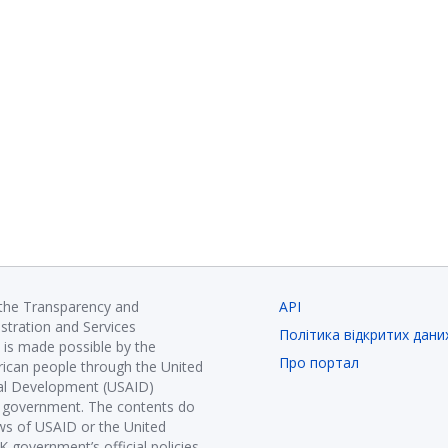
 the Transparency and
API
istration and Services
Політика відкритих дани
is made possible by the
Про портал
ican people through the United
nal Development (USAID)
K government. The contents do
ews of USAID or the United
government’s official policies.