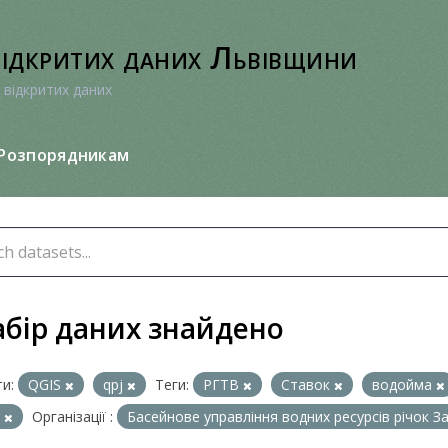
відкритих даних Львівщини
 відкритих даних
Розпорядникам
абір даних знайдено
и:
QGIS
qpj
Теги:
РГТВ
Ставок
водойма
о
Організації :
Басейнове управління водних ресурсів річок З