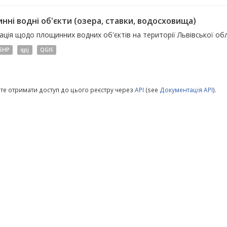
нні водні об'єкти (озера, ставки, водосховища)
ція щодо площинних водних об'єктів на території Львівської обл
SHP
qpj
QGIS
те отримати доступ до цього реєстру через
API
(see
Документація API
).