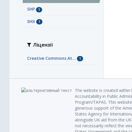
SHP
1
SHX
1
Ліцензії
Creative Commons At...
1
The website is created within
Accountability in Public Admin
Program/TAPAS. This website 
generous support of the Amer
States Agency for Internatio
alongside UK aid from the U
not necessarily reflect the vi
States Government and the UK 