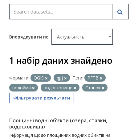
Впорядкувати по
1 набір даних знайдено
Формати:
QGIS
qpj
Теги:
РГТВ
водойма
водосховище
Ставок
Фільтрувати результати
Площинні водні об'єкти (озера, ставки,
водосховища)
Інформація щодо площинних водних об'єктів на