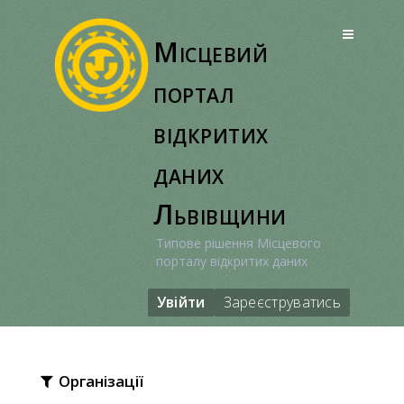
Перейти
до
Місцевий
вмісту
портал
відкритих
даних
Львівщини
Типове рішення Місцевого
порталу відкритих даних
Увійти
Зареєструватись
Організації