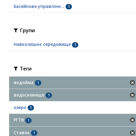
Басейнове управлінн...
1
Групи
Навколишнє середовище
1
Теги
водойма
1
водосховище
1
озеро
1
РГТВ
1
Ставок
1