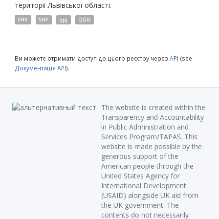
території Львівської області.
SHX
SHP
qpj
QGIS
Ви можете отримати доступ до цього реєстру через
API
(see
Документація API
).
The website is created within the
Transparency and Accountability
in Public Administration and
Services Program/TAPAS. This
website is made possible by the
generous support of the
American people through the
United States Agency for
International Development
(USAID) alongside UK aid from
the UK government. The
contents do not necessarily