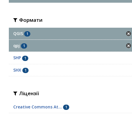
Формати
QGIS
1
qpj
1
SHP
1
SHX
1
Ліцензії
Creative Commons At...
1