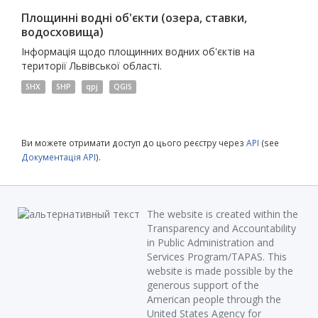
Площинні водні об'єкти (озера, ставки,
водосховища)
Інформація щодо площинних водних об'єктів на
території Львівської області.
SHX
SHP
qpj
QGIS
Ви можете отримати доступ до цього реєстру через
API
(see
Документація API
).
The website is created within the
Transparency and Accountability
in Public Administration and
Services Program/TAPAS. This
website is made possible by the
generous support of the
American people through the
United States Agency for