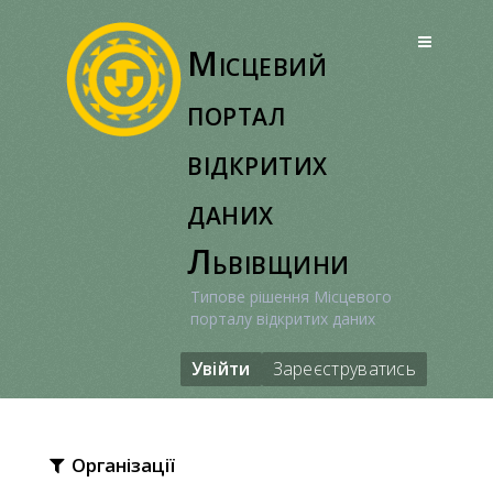
Перейти
до
Місцевий
вмісту
портал
відкритих
даних
Львівщини
Типове рішення Місцевого
порталу відкритих даних
Увійти
Зареєструватись
Організації