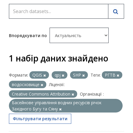
Впорядкувати по
1 набір даних знайдено
Формати:
QGIS
qpj
SHP
Теги:
РГТВ
водосховище
Ліцензії:
Creative Commons Attribution
Організації :
Басейнове управління водних ресурсів річок
Західного Бугу та Сяну
Фільтрувати результати