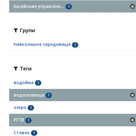
Басейнове управлінн...
1
Групи
Навколишнє середовище
1
Теги
водойма
1
водосховище
1
озеро
1
РГТВ
1
Ставок
1