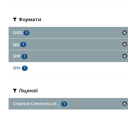
Формати
QGIS
1
qpj
1
SHP
1
SHX
1
Ліцензії
Creative Commons At...
1