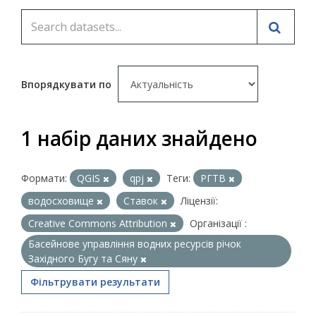
Впорядкувати по
1 набір даних знайдено
Формати:
QGIS
qpj
Теги:
РГТВ
водосховище
Ставок
Ліцензії:
Creative Commons Attribution
Організації :
Басейнове управління водних ресурсів річок
Західного Бугу та Сяну
Фільтрувати результати