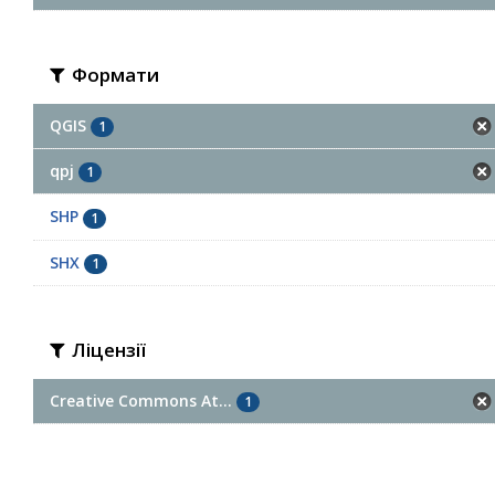
Формати
QGIS
1
qpj
1
SHP
1
SHX
1
Ліцензії
Creative Commons At...
1