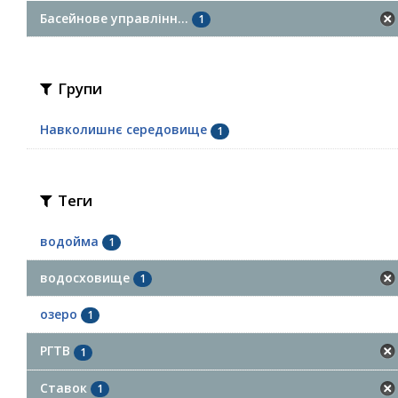
Басейнове управлінн...
1
Групи
Навколишнє середовище
1
Теги
водойма
1
водосховище
1
озеро
1
РГТВ
1
Ставок
1