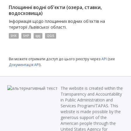
Площинні водні об'єкти (озера, ставки,
водосховища)
Інформація щодо площинних водних об'єктів на
території Львівської області.
SHX
SHP
qpj
QGIS
Ви можете отримати доступ до цього реєстру через
API
(see
Документація API
).
The website is created within the
Transparency and Accountability
in Public Administration and
Services Program/TAPAS. This
website is made possible by the
generous support of the
American people through the
United States Agency for