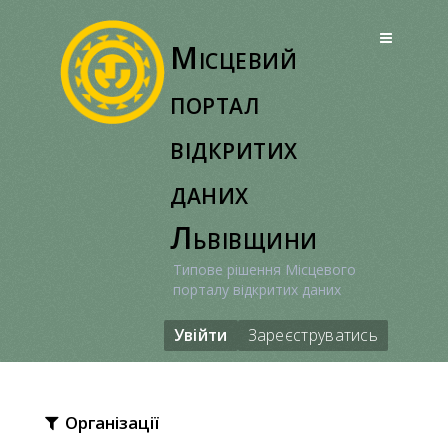
Перейти
до
Місцевий
вмісту
портал
відкритих
даних
Львівщини
Типове рішення Місцевого
порталу відкритих даних
Увійти
Зареєструватись
Організації