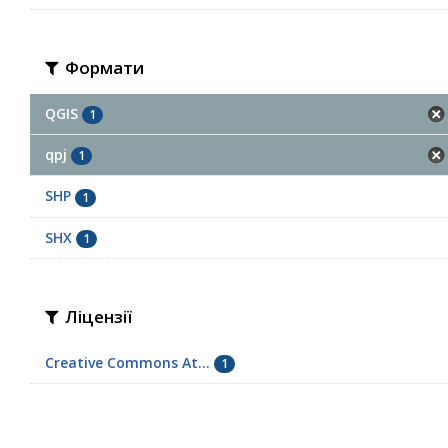
Формати
QGIS
1
qpj
1
SHP
1
SHX
1
Ліцензії
Creative Commons At...
1