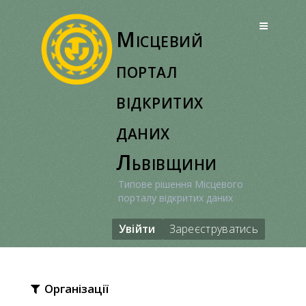
Перейти
до
Місцевий
вмісту
портал
відкритих
даних
Львівщини
Типове рішення Місцевого
порталу відкритих даних
Увійти
Зареєструватись
Організації