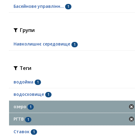
Басейнове управлінн...
1
Групи
Навколишнє середовище
1
Теги
водойма
1
водосховище
1
озеро
1
РГТВ
1
Ставок
1