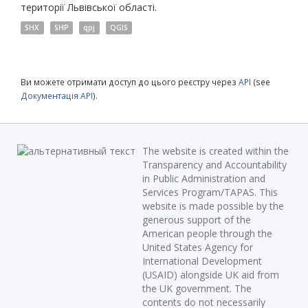
території Львівської області.
SHX
SHP
qpj
QGIS
Ви можете отримати доступ до цього реєстру через
API
(see
Документація API
).
The website is created within the
Transparency and Accountability
in Public Administration and
Services Program/TAPAS. This
website is made possible by the
generous support of the
American people through the
United States Agency for
International Development
(USAID) alongside UK aid from
the UK government. The
contents do not necessarily