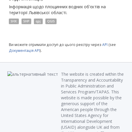
Інформація щодо площинних водних об'єктів на
території Львівської області.
SHX
SHP
qpj
QGIS
Ви можете отримати доступ до цього реєстру через
API
(see
Документація API
).
The website is created within the
Transparency and Accountability
in Public Administration and
Services Program/TAPAS. This
website is made possible by the
generous support of the
American people through the
United States Agency for
International Development
(USAID) alongside UK aid from