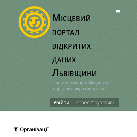
Перейти
до
Місцевий
вмісту
портал
відкритих
даних
Львівщини
Типове рішення Місцевого
порталу відкритих даних
Увійти
Зареєструватись
Організації