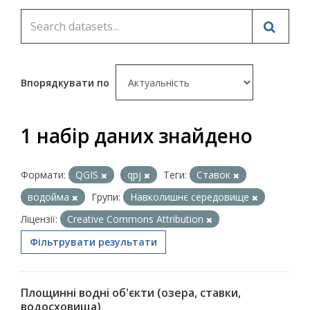
Впорядкувати по
1 набір даних знайдено
Формати:
QGIS
qpj
Теги:
Ставок
водойма
Групи:
Навколишнє середовище
Ліцензії:
Creative Commons Attribution
Фільтрувати результати
Площинні водні об'єкти (озера, ставки,
водосховища)