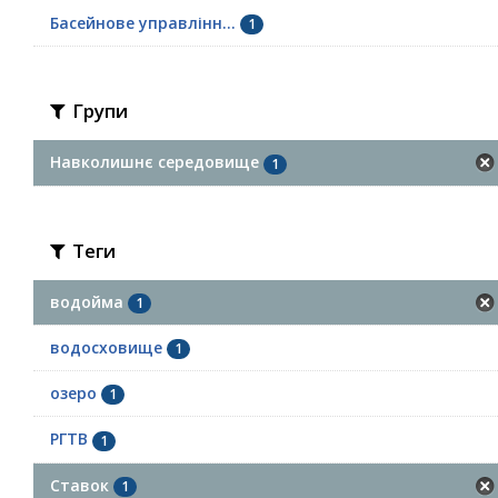
Басейнове управлінн...
1
Групи
Навколишнє середовище
1
Теги
водойма
1
водосховище
1
озеро
1
РГТВ
1
Ставок
1