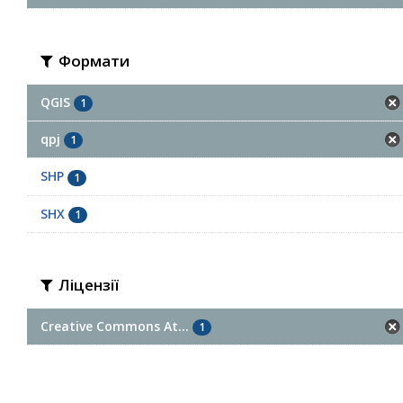
Формати
QGIS
1
qpj
1
SHP
1
SHX
1
Ліцензії
Creative Commons At...
1