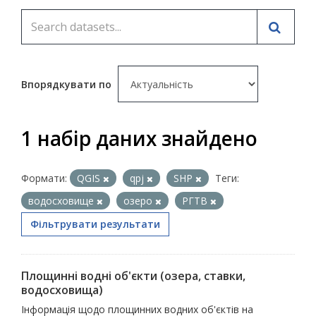
Впорядкувати по
1 набір даних знайдено
Формати:
QGIS
qpj
SHP
Теги:
водосховище
озеро
РГТВ
Фільтрувати результати
Площинні водні об'єкти (озера, ставки,
водосховища)
Інформація щодо площинних водних об'єктів на