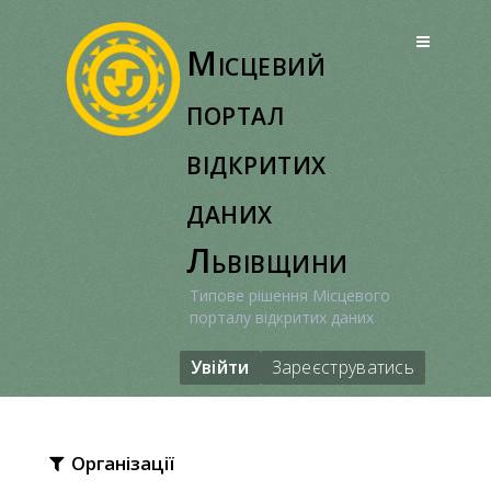
Перейти
до
Місцевий
вмісту
портал
відкритих
даних
Львівщини
Типове рішення Місцевого
порталу відкритих даних
Увійти
Зареєструватись
Організації