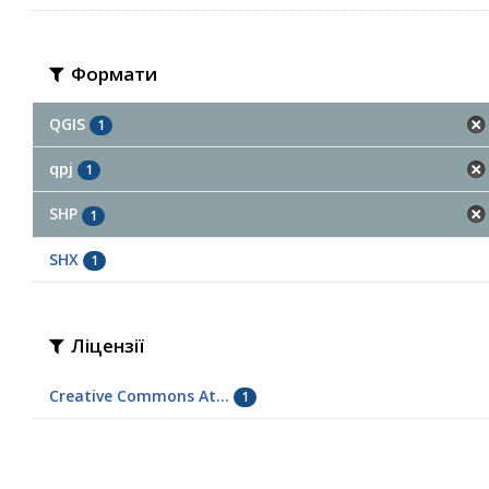
Формати
QGIS
1
qpj
1
SHP
1
SHX
1
Ліцензії
Creative Commons At...
1