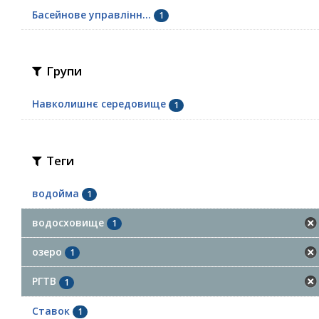
Басейнове управлінн...
1
Групи
Навколишнє середовище
1
Теги
водойма
1
водосховище
1
озеро
1
РГТВ
1
Ставок
1