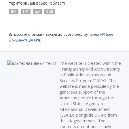
території Львівської області.
SHX
SHP
qpj
QGIS
Ви можете отримати доступ до цього реєстру через
API
(see
Документація API
).
The website is created within the
Transparency and Accountability
in Public Administration and
Services Program/TAPAS. This
website is made possible by the
generous support of the
American people through the
United States Agency for
International Development
(USAID) alongside UK aid from
the UK government. The
contents do not necessarily