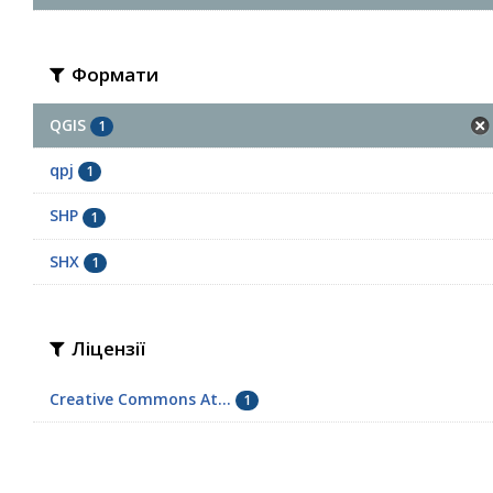
Формати
QGIS
1
qpj
1
SHP
1
SHX
1
Ліцензії
Creative Commons At...
1