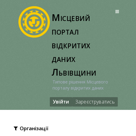
Перейти
до
Місцевий
вмісту
портал
відкритих
даних
Львівщини
Типове рішення Місцевого
порталу відкритих даних
Увійти
Зареєструватись
Організації