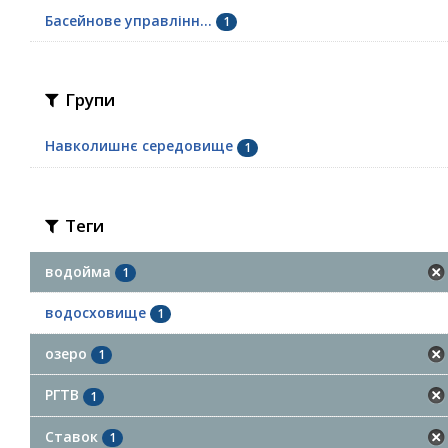
Басейнове управлінн...
1
Групи
Навколишнє середовище
1
Теги
водойма
1
водосховище
1
озеро
1
РГТВ
1
Ставок
1