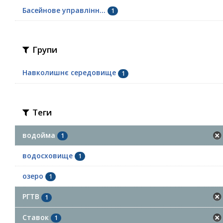
Басейнове управлінн...
1
Групи
Навколишнє середовище
1
Теги
водойма
1
водосховище
1
озеро
1
РГТВ
1
Ставок
1