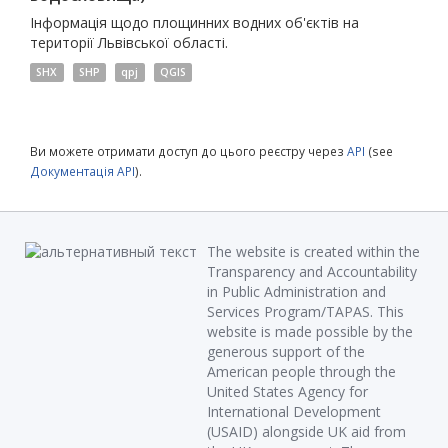
Інформація щодо площинних водних об'єктів на
території Львівської області.
SHX
SHP
qpj
QGIS
Ви можете отримати доступ до цього реєстру через
API
(see
Документація API
).
The website is created within the
Transparency and Accountability
in Public Administration and
Services Program/TAPAS. This
website is made possible by the
generous support of the
American people through the
United States Agency for
International Development
(USAID) alongside UK aid from