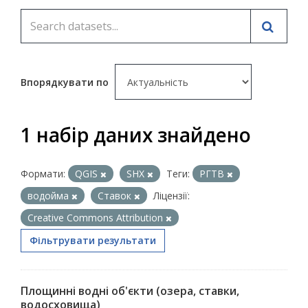
Впорядкувати по
1 набір даних знайдено
Формати:
QGIS
SHX
Теги:
РГТВ
водойма
Ставок
Ліцензії:
Creative Commons Attribution
Фільтрувати результати
Площинні водні об'єкти (озера, ставки,
водосховища)