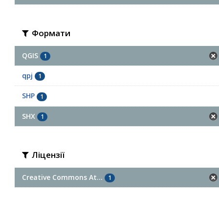
Формати
QGIS
1
qpj
1
SHP
1
SHX
1
Ліцензії
Creative Commons At...
1