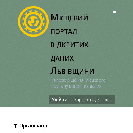
Перейти
до
Місцевий
вмісту
портал
відкритих
даних
Львівщини
Типове рішення Місцевого
порталу відкритих даних
Увійти
Зареєструватись
Організації