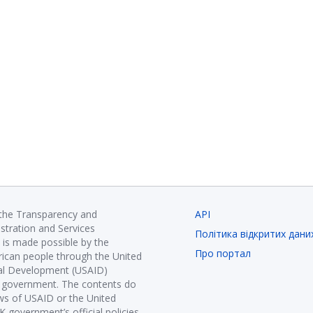
 the Transparency and
API
istration and Services
Політика відкритих дани
is made possible by the
Про портал
ican people through the United
nal Development (USAID)
K government. The contents do
ews of USAID or the United
government’s official policies.