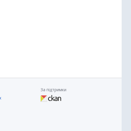
За підтримки
х