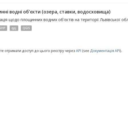
нні водні об'єкти (озера, ставки, водосховища)
ція щодо площинних водних об'єктів на території Львівської обл
SHP
qpj
QGIS
те отримати доступ до цього реєстру через
API
(see
Документація API
).