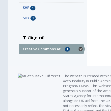
SHP
1
SHX
1
Ліцензії
Creative Commons At...
1
The website is created within
Accountability in Public Admin
Program/TAPAS. This website 
generous support of the Amer
States Agency for Internatio
alongside UK aid from the U
not necessarily reflect the vi
States Government and the UK 