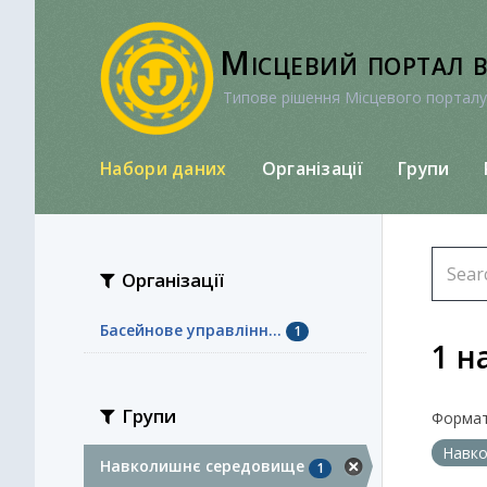
Перейти
до
Місцевий портал 
вмісту
Типове рішення Місцевого порталу
Набори даних
Організації
Групи
Організації
Басейнове управлінн...
1
1 н
Групи
Формат
Навк
Навколишнє середовище
1