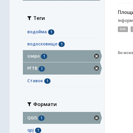
Площи
Теги
Інформа
SHX
водойма
1
водосховище
1
Ви може
озеро
1
РГТВ
1
Ставок
1
Формати
QGIS
1
qpj
1