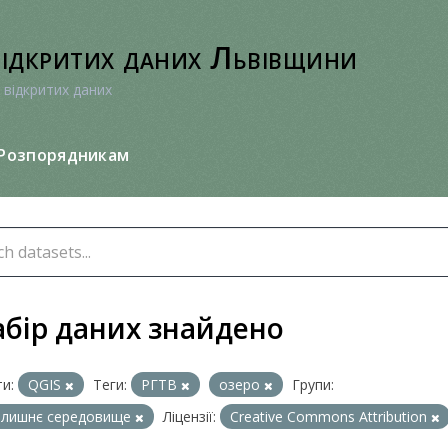
відкритих даних Львівщини
 відкритих даних
Розпорядникам
абір даних знайдено
и:
QGIS
Теги:
РГТВ
озеро
Групи:
олишнє середовище
Ліцензії:
Creative Commons Attribution