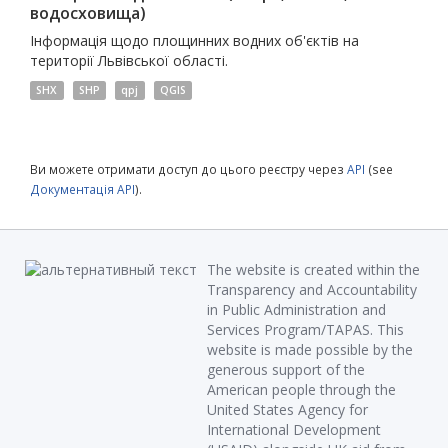
водосховища)
Інформація щодо площинних водних об'єктів на
території Львівської області.
SHX
SHP
qpj
QGIS
Ви можете отримати доступ до цього реєстру через
API
(see
Документація API
).
The website is created within the
Transparency and Accountability
in Public Administration and
Services Program/TAPAS. This
website is made possible by the
generous support of the
American people through the
United States Agency for
International Development