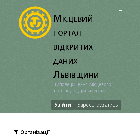
Перейти
до
Місцевий
вмісту
портал
відкритих
даних
Львівщини
Типове рішення Місцевого
порталу відкритих даних
Увійти
Зареєструватись
Організації