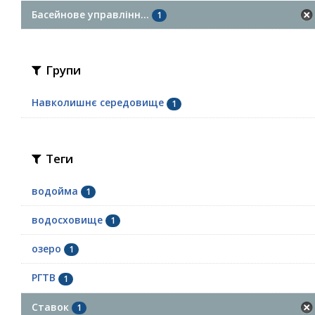
Басейнове управлінн...
1
Групи
Навколишнє середовище
1
Теги
водойма
1
водосховище
1
озеро
1
РГТВ
1
Ставок
1