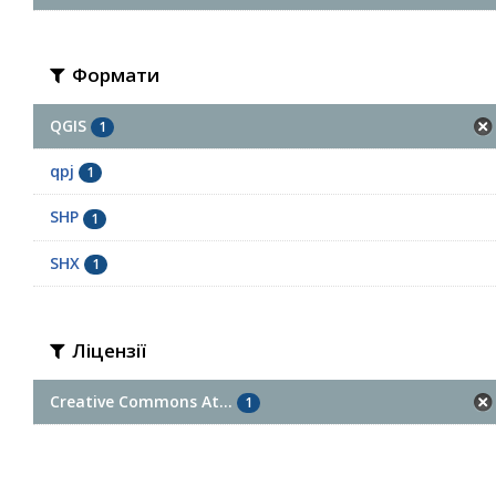
Формати
QGIS
1
qpj
1
SHP
1
SHX
1
Ліцензії
Creative Commons At...
1