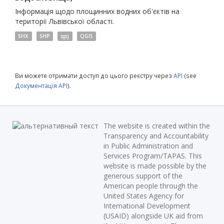
Інформація щодо площинних водних об'єктів на
території Львівської області.
SHX
SHP
qpj
QGIS
Ви можете отримати доступ до цього реєстру через
API
(see
Документація API
).
The website is created within the
Transparency and Accountability
in Public Administration and
Services Program/TAPAS. This
website is made possible by the
generous support of the
American people through the
United States Agency for
International Development
(USAID) alongside UK aid from