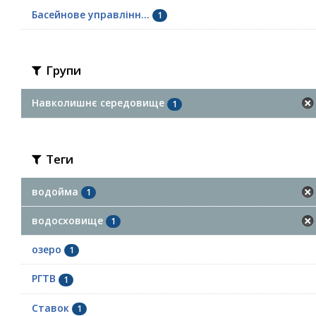
Басейнове управлінн...
1
Групи
Навколишнє середовище
1
Теги
водойма
1
водосховище
1
озеро
1
РГТВ
1
Ставок
1