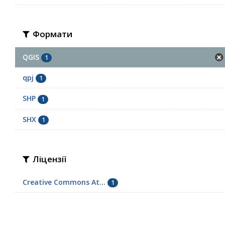
Формати
QGIS
1
qpj
1
SHP
1
SHX
1
Ліцензії
Creative Commons At...
1