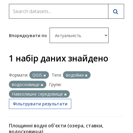
Впорядкувати по
1 набір даних знайдено
Формати:
QGIS
Теги:
водойма
водосховище
Групи:
Навколишнє середовище
Фільтрувати результати
Площинні водні об'єкти (озера, ставки,
водосховища)