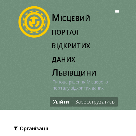
Перейти
до
Місцевий
вмісту
портал
відкритих
даних
Львівщини
Типове рішення Місцевого
порталу відкритих даних
Увійти
Зареєструватись
Організації