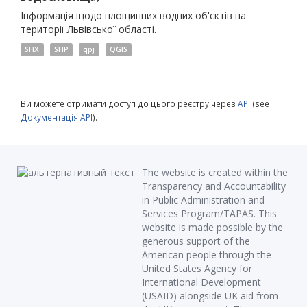
Інформація щодо площинних водних об'єктів на
території Львівської області.
SHX
SHP
qpj
QGIS
Ви можете отримати доступ до цього реєстру через
API
(see
Документація API
).
The website is created within the
Transparency and Accountability
in Public Administration and
Services Program/TAPAS. This
website is made possible by the
generous support of the
American people through the
United States Agency for
International Development
(USAID) alongside UK aid from