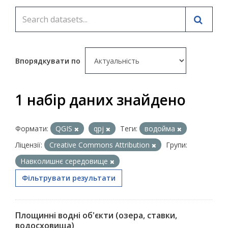
Впорядкувати по
1 набір даних знайдено
Формати:
QGIS
qpj
Теги:
водойма
Ліцензії:
Creative Commons Attribution
Групи:
Навколишнє середовище
Фільтрувати результати
Площинні водні об'єкти (озера, ставки,
водосховища)