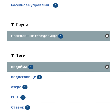
Басейнове управлінн...
1
Групи
Навколишнє середовище
1
Теги
водойма
1
водосховище
1
озеро
1
РГТВ
1
Ставок
1