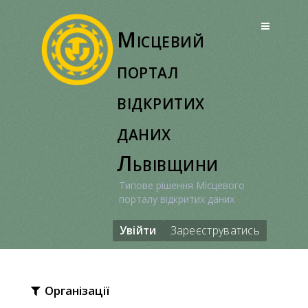
Перейти
до
Місцевий
вмісту
портал
відкритих
даних
Львівщини
Типове рішення Місцевого
порталу відкритих даних
Увійти
Зареєструватись
Організації