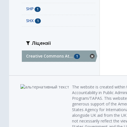
SHP
1
SHX
1
Ліцензії
Creative Commons At...
1
The website is created within
Accountability in Public Admin
Program/TAPAS. This website 
generous support of the Amer
States Agency for Internatio
alongside UK aid from the U
not necessarily reflect the vi
States Government and the UK 