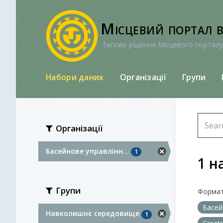
Перейти
до
Місцевий портал 
вмісту
Типове рішення Місцевого порталу
Набори даних
Організації
Групи
Організації
Басейнове управлінн...
1
1 н
Групи
Формат
Басей
Навколишнє середовище
1