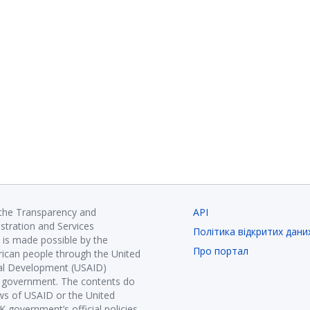
 the Transparency and
API
istration and Services
Політика відкритих дани
is made possible by the
Про портал
ican people through the United
nal Development (USAID)
K government. The contents do
ews of USAID or the United
government’s official policies.