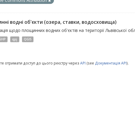
ive Commons Attribution
нні водні об'єкти (озера, ставки, водосховища)
ція щодо площинних водних об'єктів на території Львівської обл
SHP
qpj
QGIS
те отримати доступ до цього реєстру через
API
(see
Документація API
).