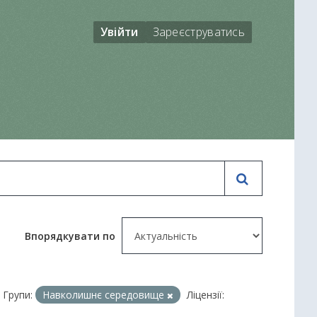
Увійти
Зареєструватись
Впорядкувати по
Групи:
Навколишнє середовище
Ліцензії: