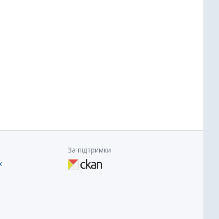
За підтримки
х