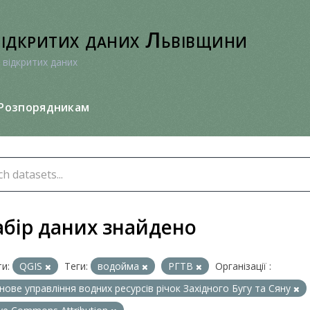
відкритих даних Львівщини
 відкритих даних
Розпорядникам
абір даних знайдено
и:
QGIS
Теги:
водойма
РГТВ
Організації :
нове управління водних ресурсів річок Західного Бугу та Сяну