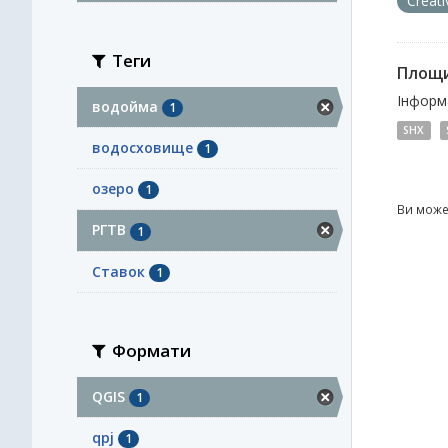
Creat
Теги
Площи
Інформа
водойма
1
SHX
водосховище
1
озеро
1
Ви може
РГТВ
1
Ставок
1
Формати
QGIS
1
qpj
1