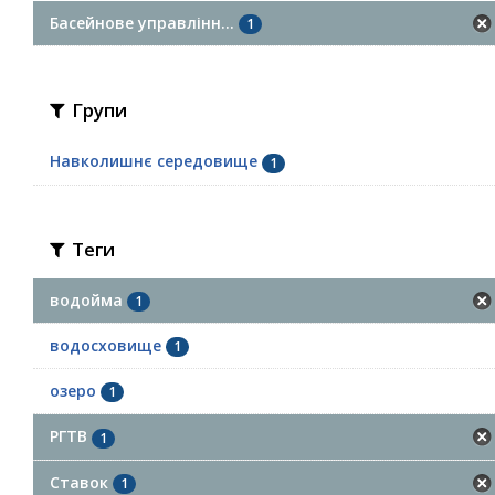
Басейнове управлінн...
1
Групи
Навколишнє середовище
1
Теги
водойма
1
водосховище
1
озеро
1
РГТВ
1
Ставок
1