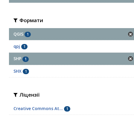
Формати
QGIS
1
qpj
1
SHP
1
SHX
1
Ліцензії
Creative Commons At...
1