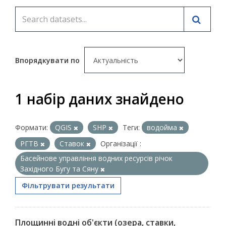
Впорядкувати по
1 набір даних знайдено
Формати:
QGIS
SHP
Теги:
водойма
РГТВ
Ставок
Організації :
Басейнове управління водних ресурсів річок
Західного Бугу та Сяну
Фільтрувати результати
Площинні водні об'єкти (озера, ставки,