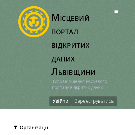
Перейти
до
Місцевий
вмісту
портал
відкритих
даних
Львівщини
Типове рішення Місцевого
порталу відкритих даних
Увійти
Зареєструватись
Організації