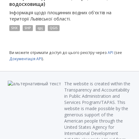
водосховища)
Інформація щодо площинних водних об'єктів на
території Львівської області.
SHX
SHP
qpj
QGIS
Ви можете отримати доступ до цього реєстру через
API
(see
Документація API
).
The website is created within the
Transparency and Accountability
in Public Administration and
Services Program/TAPAS. This
website is made possible by the
generous support of the
American people through the
United States Agency for
International Development