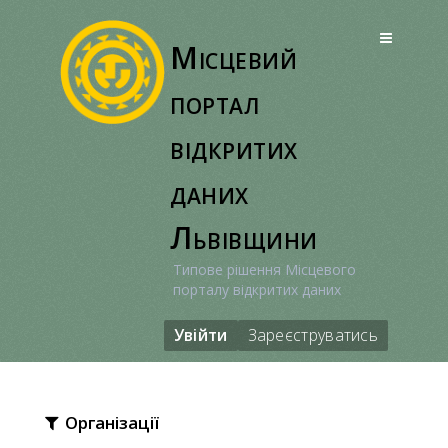
Перейти
до
Місцевий
вмісту
портал
відкритих
даних
Львівщини
Типове рішення Місцевого
порталу відкритих даних
Увійти
Зареєструватись
Організації