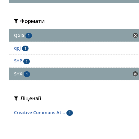
Формати
QGIS
1
qpj
1
SHP
1
SHX
1
Ліцензії
Creative Commons At...
1