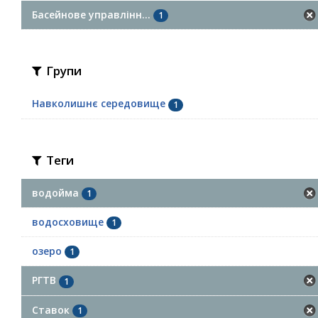
Басейнове управлінн...
1
Групи
Навколишнє середовище
1
Теги
водойма
1
водосховище
1
озеро
1
РГТВ
1
Ставок
1