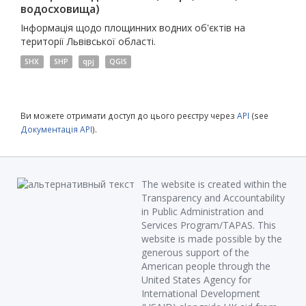
водосховища)
Інформація щодо площинних водних об'єктів на
території Львівської області.
SHX
SHP
qpj
QGIS
Ви можете отримати доступ до цього реєстру через
API
(see
Документація API
).
The website is created within the
Transparency and Accountability
in Public Administration and
Services Program/TAPAS. This
website is made possible by the
generous support of the
American people through the
United States Agency for
International Development