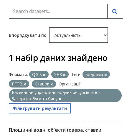
Впорядкувати по
1 набір даних знайдено
Формати:
QGIS
SHX
Теги:
водойма
РГТВ
Ставок
Організації :
Басейнове управління водних ресурсів річок
Західного Бугу та Сяну
Фільтрувати результати
Площинні водні об'єкти (озера, ставки,