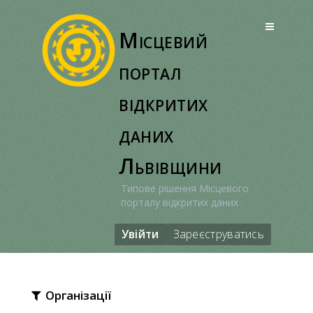
Перейти
до
Місцевий
вмісту
портал
відкритих
даних
Львівщини
Типове рішення Місцевого
порталу відкритих даних
Увійти
Зареєструватись
Організації