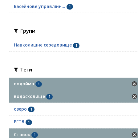
Басейнове управлінн...
1
Групи
Навколишнє середовище
1
Теги
водойма
1
водосховище
1
озеро
1
РГТВ
1
Ставок
1