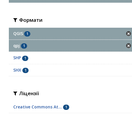
Формати
QGIS
1
qpj
1
SHP
1
SHX
1
Ліцензії
Creative Commons At...
1