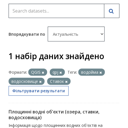
Впорядкувати по
1 набір даних знайдено
Формати:
QGIS
qpj
Теги:
водойма
водосховище
Ставок
Фільтрувати результати
Площинні водні об'єкти (озера, ставки,
водосховища)
Інформація щодо площинних водних об'єктів на