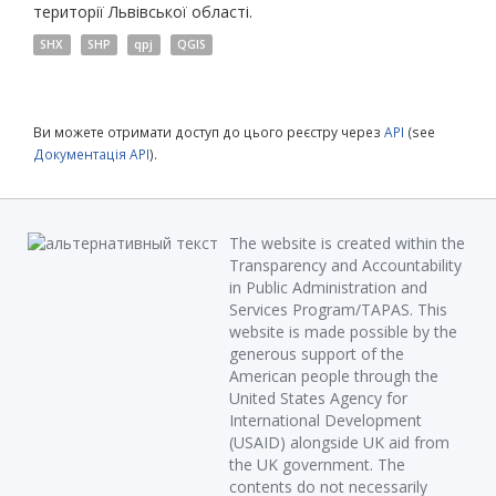
території Львівської області.
SHX
SHP
qpj
QGIS
Ви можете отримати доступ до цього реєстру через
API
(see
Документація API
).
The website is created within the
Transparency and Accountability
in Public Administration and
Services Program/TAPAS. This
website is made possible by the
generous support of the
American people through the
United States Agency for
International Development
(USAID) alongside UK aid from
the UK government. The
contents do not necessarily