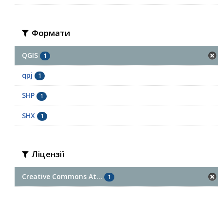
Формати
QGIS
1
qpj
1
SHP
1
SHX
1
Ліцензії
Creative Commons At...
1