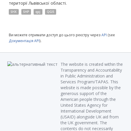
території Львівської області.
SHX
SHP
qpj
QGIS
Ви можете отримати доступ до цього реєстру через
API
(see
Документація API
).
The website is created within the
Transparency and Accountability
in Public Administration and
Services Program/TAPAS. This
website is made possible by the
generous support of the
American people through the
United States Agency for
International Development
(USAID) alongside UK aid from
the UK government. The
contents do not necessarily