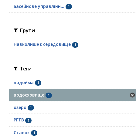
Басейнове управлінн...
1
Групи
Навколишнє середовище
1
Теги
водойма
1
водосховище
1
озеро
1
РГТВ
1
Ставок
1