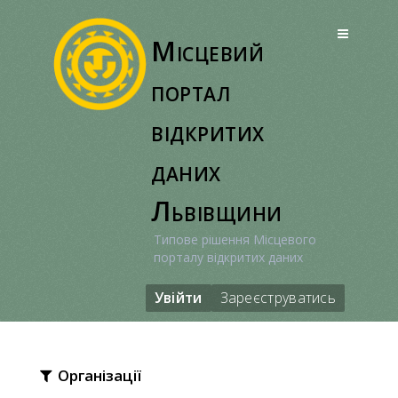
Перейти
до
Місцевий
вмісту
портал
відкритих
даних
Львівщини
Типове рішення Місцевого
порталу відкритих даних
Увійти
Зареєструватись
Організації