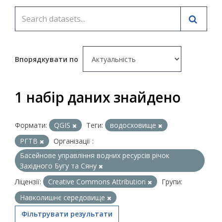
Впорядкувати по
1 набір даних знайдено
Формати:
QGIS
Теги:
водосховище
РГТВ
Організації :
Басейнове управління водних ресурсів річок
Західного Бугу та Сяну
Ліцензії:
Creative Commons Attribution
Групи:
Навколишнє середовище
Фільтрувати результати