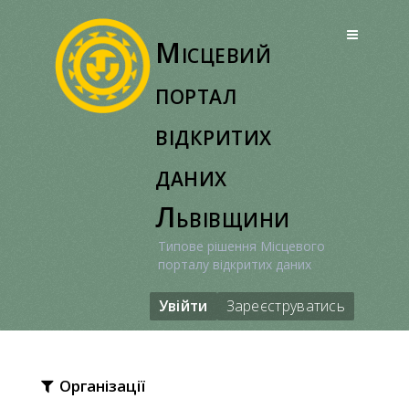
Перейти
до
Місцевий
вмісту
портал
відкритих
даних
Львівщини
Типове рішення Місцевого
порталу відкритих даних
Увійти
Зареєструватись
Організації