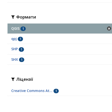
Формати
QGIS
1
qpj
1
SHP
1
SHX
1
Ліцензії
Creative Commons At...
1