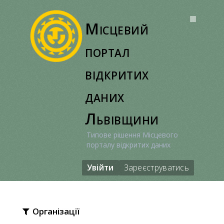
Перейти
до
Місцевий
вмісту
портал
відкритих
даних
Львівщини
Типове рішення Місцевого
порталу відкритих даних
Увійти
Зареєструватись
Організації