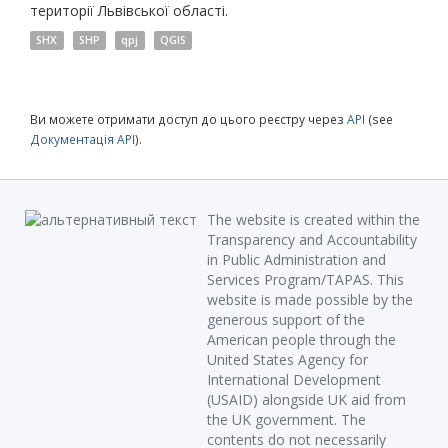
території Львівської області.
SHX
SHP
qpj
QGIS
Ви можете отримати доступ до цього реєстру через
API
(see
Документація API
).
The website is created within the
Transparency and Accountability
in Public Administration and
Services Program/TAPAS. This
website is made possible by the
generous support of the
American people through the
United States Agency for
International Development
(USAID) alongside UK aid from
the UK government. The
contents do not necessarily