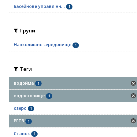
Басейнове управлінн...
1
Групи
Навколишнє середовище
1
Теги
водойма
1
водосховище
1
озеро
1
РГТВ
1
Ставок
1