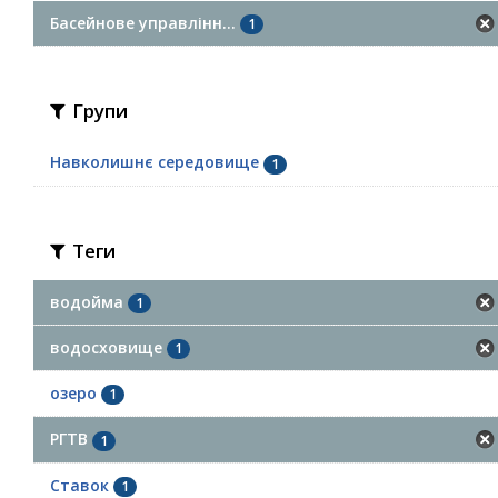
Басейнове управлінн...
1
Групи
Навколишнє середовище
1
Теги
водойма
1
водосховище
1
озеро
1
РГТВ
1
Ставок
1