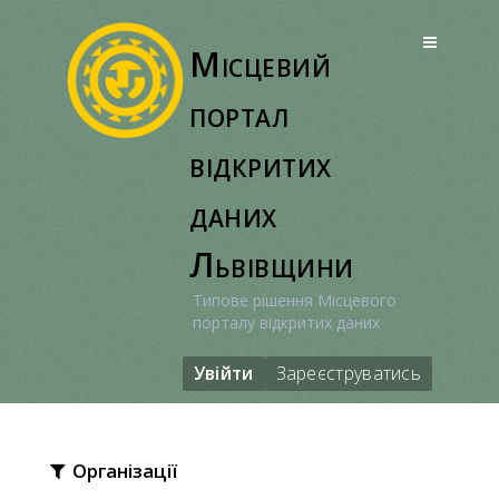
Перейти
до
Місцевий
вмісту
портал
відкритих
даних
Львівщини
Типове рішення Місцевого
порталу відкритих даних
Увійти
Зареєструватись
Організації