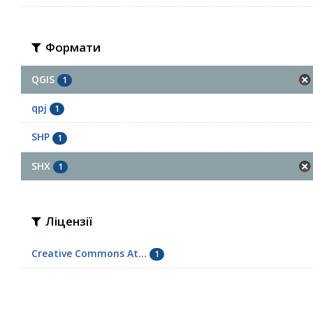
Формати
QGIS
1
qpj
1
SHP
1
SHX
1
Ліцензії
Creative Commons At...
1