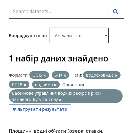
Впорядкувати по
1 набір даних знайдено
Формати:
QGIS
SHX
Теги:
водосховище
РГТВ
водойма
Організації :
Басейнове управління водних ресурсів річок
Західного Бугу та Сяну
Фільтрувати результати
Площинні водні об'єкти (озера, ставки,