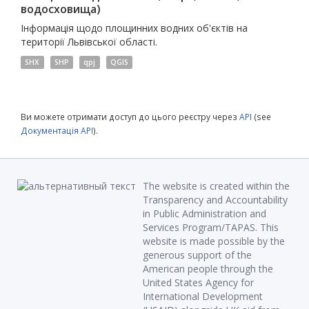
водосховища)
Інформація щодо площинних водних об'єктів на
території Львівської області.
SHX
SHP
qpj
QGIS
Ви можете отримати доступ до цього реєстру через
API
(see
Документація API
).
The website is created within the
Transparency and Accountability
in Public Administration and
Services Program/TAPAS. This
website is made possible by the
generous support of the
American people through the
United States Agency for
International Development