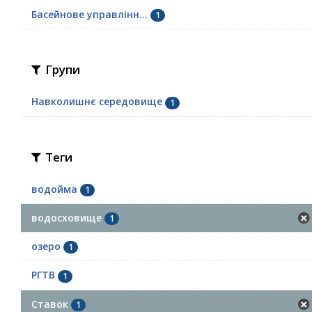
Басейнове управлінн...
1
Групи
Навколишнє середовище
1
Теги
водойма
1
водосховище
1
озеро
1
РГТВ
1
Ставок
1