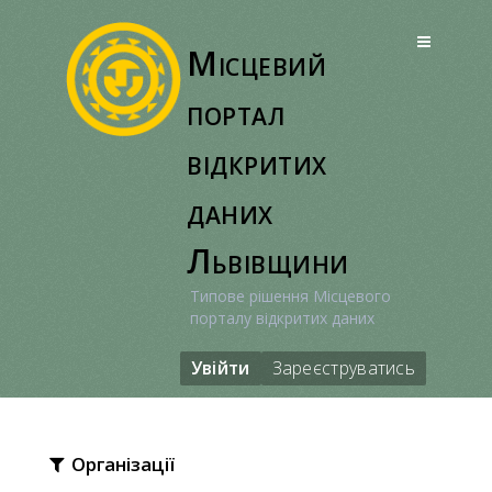
Перейти
до
Місцевий
вмісту
портал
відкритих
даних
Львівщини
Типове рішення Місцевого
порталу відкритих даних
Увійти
Зареєструватись
Організації