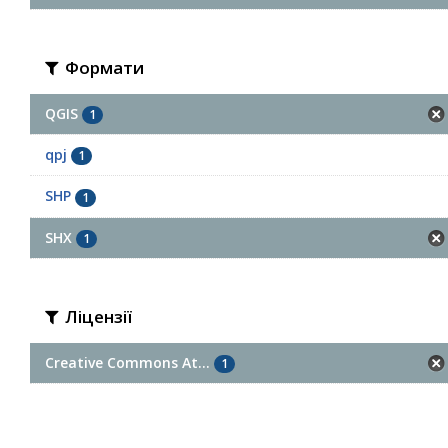
Формати
QGIS
1
qpj
1
SHP
1
SHX
1
Ліцензії
Creative Commons At...
1