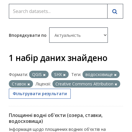
Впорядкувати по
1 набір даних знайдено
Формати:
QGIS
SHX
Теги:
водосховище
Ставок
Ліцензії:
Creative Commons Attribution
Фільтрувати результати
Площинні водні об'єкти (озера, ставки,
водосховища)
Інформація щодо площинних водних об'єктів на