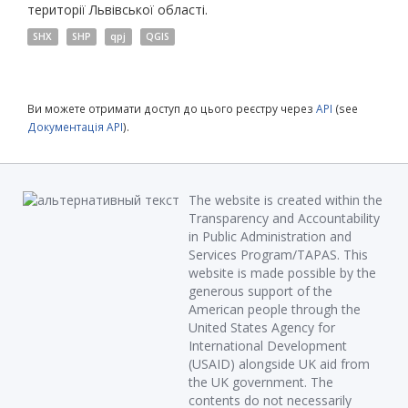
території Львівської області.
SHX
SHP
qpj
QGIS
Ви можете отримати доступ до цього реєстру через
API
(see
Документація API
).
The website is created within the
Transparency and Accountability
in Public Administration and
Services Program/TAPAS. This
website is made possible by the
generous support of the
American people through the
United States Agency for
International Development
(USAID) alongside UK aid from
the UK government. The
contents do not necessarily