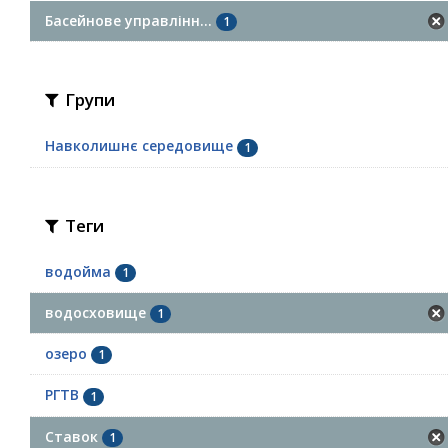
Басейнове управлінн...
1
Групи
Навколишнє середовище
1
Теги
водойма
1
водосховище
1
озеро
1
РГТВ
1
Ставок
1