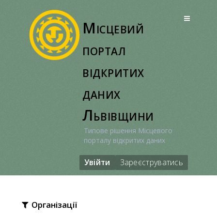
Перейти
до
Місцевий
вмісту
портал
відкритих
даних
Львівщини
Типове рішення Місцевого
порталу відкритих даних
Увійти
Зареєструватись
Організації