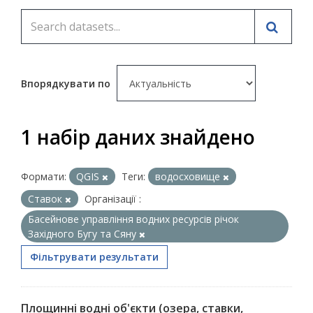
Впорядкувати по
1 набір даних знайдено
Формати:
QGIS
Теги:
водосховище
Ставок
Організації :
Басейнове управління водних ресурсів річок
Західного Бугу та Сяну
Фільтрувати результати
Площинні водні об'єкти (озера, ставки,