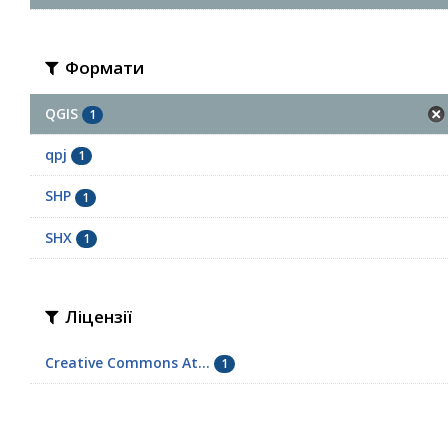
Формати
QGIS
1
qpj
1
SHP
1
SHX
1
Ліцензії
Creative Commons At...
1