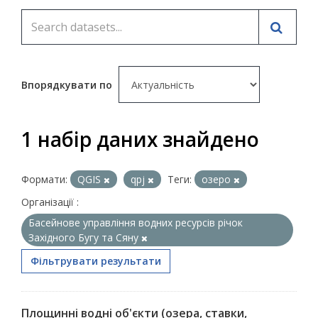
Впорядкувати по
1 набір даних знайдено
Формати:
QGIS
qpj
Теги:
озеро
Організації :
Басейнове управління водних ресурсів річок
Західного Бугу та Сяну
Фільтрувати результати
Площинні водні об'єкти (озера, ставки,