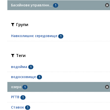
Басейнове управлінн...
1
Групи
Навколишнє середовище
1
Теги
водойма
1
водосховище
1
озеро
1
РГТВ
1
Ставок
1