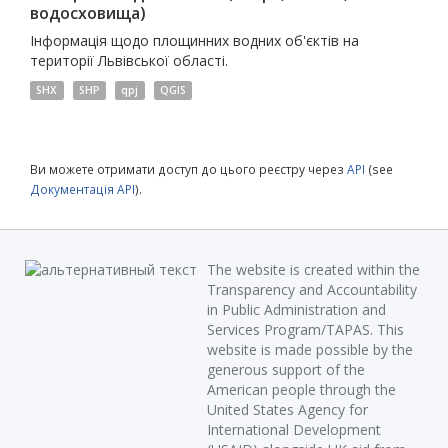
водосховища)
Інформація щодо площинних водних об'єктів на
території Львівської області.
SHX
SHP
qpj
QGIS
Ви можете отримати доступ до цього реєстру через
API
(see
Документація API
).
The website is created within the
Transparency and Accountability
in Public Administration and
Services Program/TAPAS. This
website is made possible by the
generous support of the
American people through the
United States Agency for
International Development