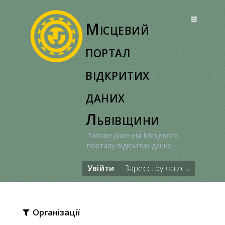
Перейти
до
Місцевий
вмісту
портал
відкритих
даних
Львівщини
Типове рішення Місцевого
порталу відкритих даних
Увійти
Зареєструватись
Організації