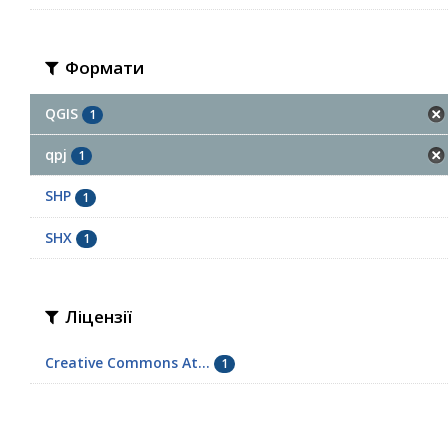
Формати
QGIS
1
qpj
1
SHP
1
SHX
1
Ліцензії
Creative Commons At...
1