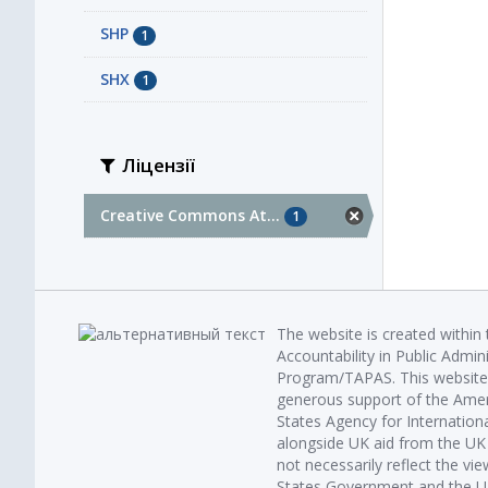
SHP
1
SHX
1
Ліцензії
Creative Commons At...
1
The website is created within
Accountability in Public Admin
Program/TAPAS. This website 
generous support of the Amer
States Agency for Internatio
alongside UK aid from the U
not necessarily reflect the vi
States Government and the UK 