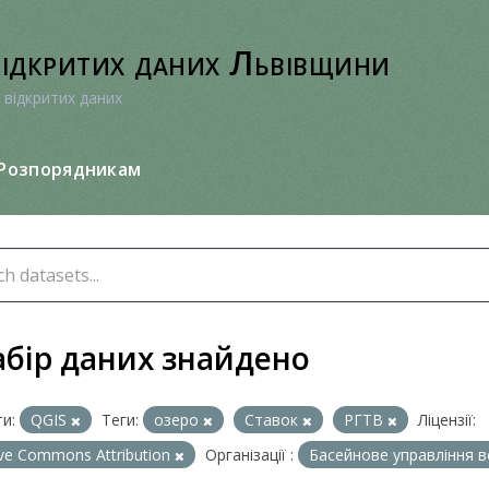
відкритих даних Львівщини
 відкритих даних
Розпорядникам
абір даних знайдено
и:
QGIS
Теги:
озеро
Ставок
РГТВ
Ліцензії:
ive Commons Attribution
Організації :
Басейнове управління во