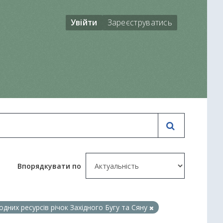
Увійти
Зареєструватись
Впорядкувати по
дних ресурсів річок Західного Бугу та Сяну