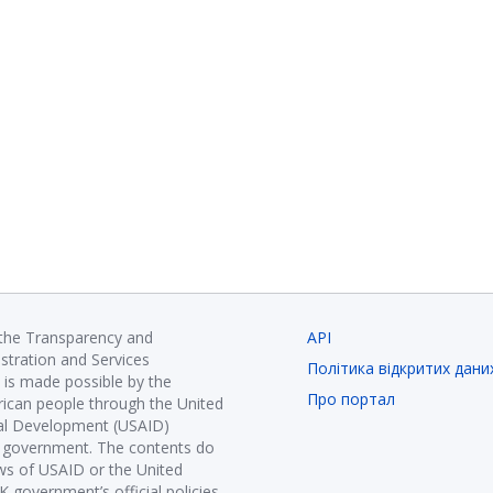
 the Transparency and
API
istration and Services
Політика відкритих дани
is made possible by the
Про портал
ican people through the United
nal Development (USAID)
K government. The contents do
ews of USAID or the United
government’s official policies.