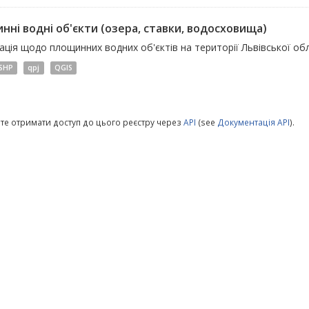
нні водні об'єкти (озера, ставки, водосховища)
ція щодо площинних водних об'єктів на території Львівської обл
SHP
qpj
QGIS
те отримати доступ до цього реєстру через
API
(see
Документація API
).