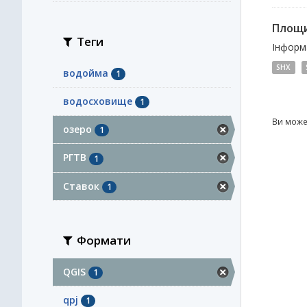
Площи
Теги
Інформа
SHX
водойма
1
водосховище
1
Ви може
озеро
1
РГТВ
1
Ставок
1
Формати
QGIS
1
qpj
1