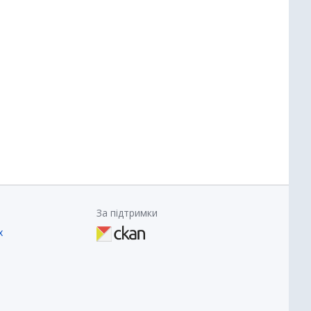
За підтримки
х