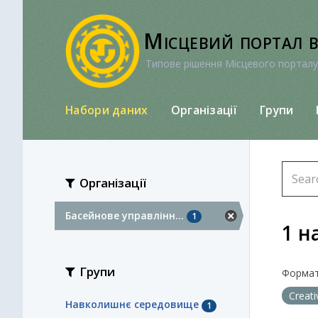
Перейти
до
Місцевий портал 
вмісту
Типове рішення Місцевого порталу
Набори даних
Організації
Групи
Організації
Басейнове управлінн...
1
1 н
Групи
Формат
Creat
Навколишнє середовище
1