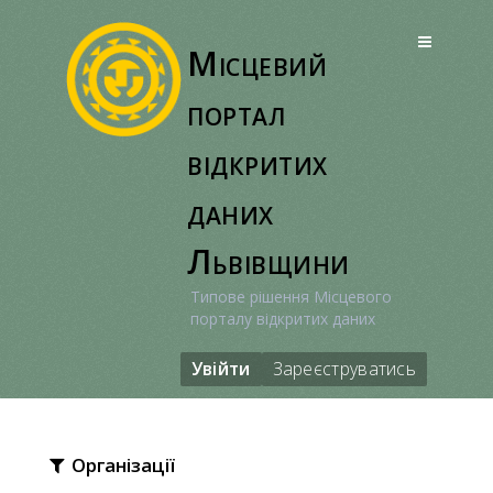
Перейти
до
Місцевий
вмісту
портал
відкритих
даних
Львівщини
Типове рішення Місцевого
порталу відкритих даних
Увійти
Зареєструватись
Організації