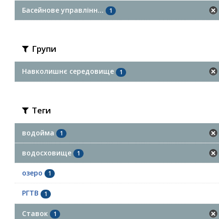
Басейнове управлінн...
1
Групи
Навколишнє середовище
1
Теги
водойма
1
водосховище
1
озеро
1
РГТВ
1
Ставок
1