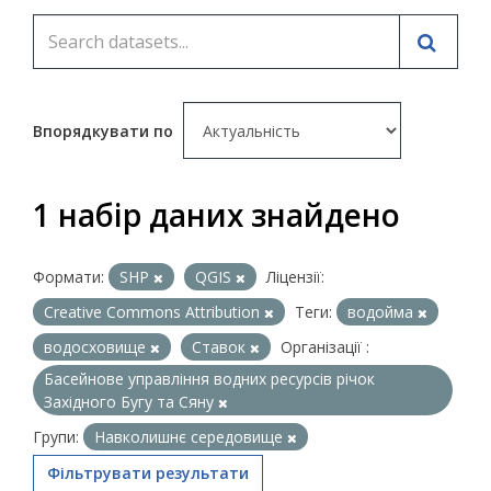
Впорядкувати по
1 набір даних знайдено
Формати:
SHP
QGIS
Ліцензії:
Creative Commons Attribution
Теги:
водойма
водосховище
Ставок
Організації :
Басейнове управління водних ресурсів річок
Західного Бугу та Сяну
Групи:
Навколишнє середовище
Фільтрувати результати