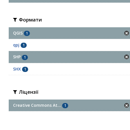
Формати
QGIS
1
qpj
1
SHP
1
SHX
1
Ліцензії
Creative Commons At...
1