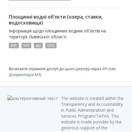
Площинні водні об'єкти (озера, ставки,
водосховища)
Інформація щодо площинних водних об'єктів на
території Львівської області.
SHX
SHP
qpj
QGIS
Ви можете отримати доступ до цього реєстру через
API
(see
Документація API
).
The website is created within the
Transparency and Accountability
in Public Administration and
Services Program/TAPAS. This
website is made possible by the
generous support of the