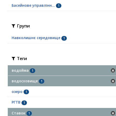
Басейнове управлінн...
1
Групи
Навколишнє середовище
1
Теги
водойма
1
водосховище
1
озеро
1
РГТВ
1
Ставок
1