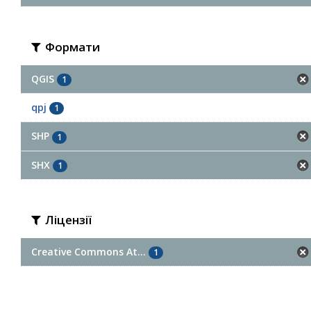
Формати
QGIS
1
qpj
1
SHP
1
SHX
1
Ліцензії
Creative Commons At...
1