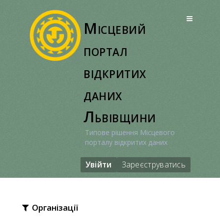
Перейти
до
Місцевий
вмісту
портал
відкритих
даних
Львівщини
Типове рішення Місцевого
порталу відкритих даних
Увійти
Зареєструватись
Організації