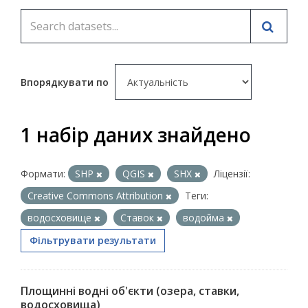
Впорядкувати по
1 набір даних знайдено
Формати:
SHP
QGIS
SHX
Ліцензії:
Creative Commons Attribution
Теги:
водосховище
Ставок
водойма
Фільтрувати результати
Площинні водні об'єкти (озера, ставки,
водосховища)