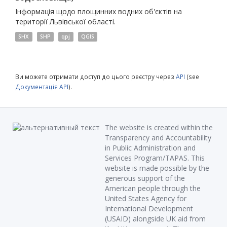
Інформація щодо площинних водних об'єктів на
території Львівської області.
SHX
SHP
qpj
QGIS
Ви можете отримати доступ до цього реєстру через
API
(see
Документація API
).
The website is created within the
Transparency and Accountability
in Public Administration and
Services Program/TAPAS. This
website is made possible by the
generous support of the
American people through the
United States Agency for
International Development
(USAID) alongside UK aid from