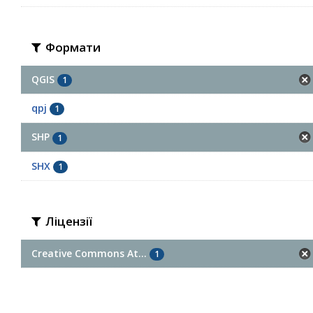
Формати
QGIS
1
qpj
1
SHP
1
SHX
1
Ліцензії
Creative Commons At...
1