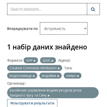
Впорядкувати по
1 набір даних знайдено
Формати:
SHP
QGIS
Ліцензії:
Creative Commons Attribution
Теги:
водосховище
водойма
озеро
Організації :
Басейнове управління водних ресурсів річок
Західного Бугу та Сяну
Фільтрувати результати