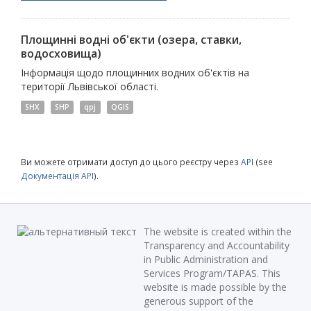
Площинні водні об'єкти (озера, ставки,
водосховища)
Інформація щодо площинних водних об'єктів на
території Львівської області.
SHX
SHP
qpj
QGIS
Ви можете отримати доступ до цього реєстру через
API
(see
Документація API
).
The website is created within the
Transparency and Accountability
in Public Administration and
Services Program/TAPAS. This
website is made possible by the
generous support of the