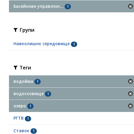
Басейнове управлінн...
1
Групи
Навколишнє середовище
1
Теги
водойма
1
водосховище
1
озеро
1
РГТВ
1
Ставок
1