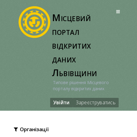
Перейти
до
Місцевий
вмісту
портал
відкритих
даних
Львівщини
Типове рішення Місцевого
порталу відкритих даних
Увійти
Зареєструватись
Організації