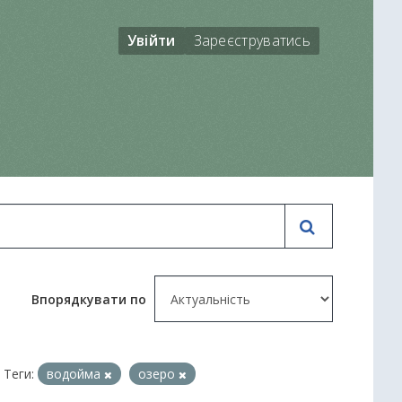
Увійти
Зареєструватись
Впорядкувати по
Теги:
водойма
озеро