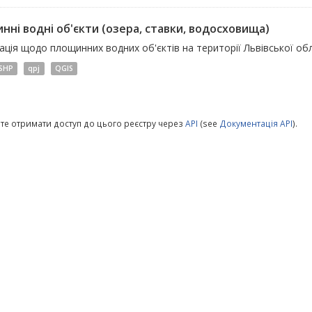
нні водні об'єкти (озера, ставки, водосховища)
ція щодо площинних водних об'єктів на території Львівської обл
SHP
qpj
QGIS
те отримати доступ до цього реєстру через
API
(see
Документація API
).