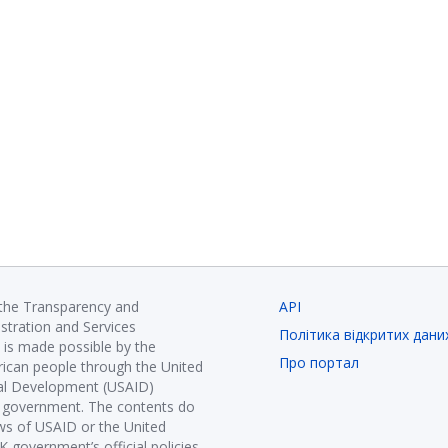
 the Transparency and
API
istration and Services
Політика відкритих дани
is made possible by the
Про портал
ican people through the United
nal Development (USAID)
K government. The contents do
ews of USAID or the United
government’s official policies.