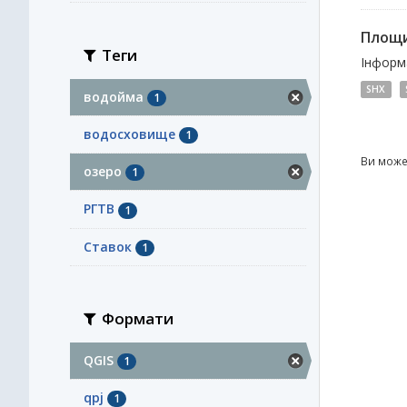
Площи
Теги
Інформа
SHX
водойма
1
водосховище
1
Ви може
озеро
1
РГТВ
1
Ставок
1
Формати
QGIS
1
qpj
1