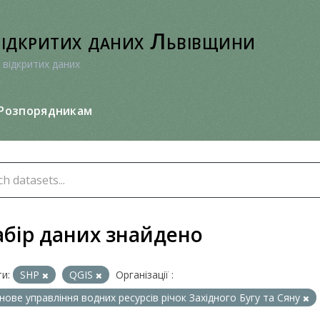
відкритих даних Львівщини
 відкритих даних
Розпорядникам
абір даних знайдено
и:
SHP
QGIS
Організації :
нове управління водних ресурсів річок Західного Бугу та Сяну