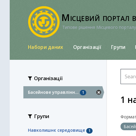
Перейти
до
Місцевий портал 
вмісту
Типове рішення Місцевого порталу
Набори даних
Організації
Групи
Організації
Басейнове управлінн...
1
1 н
Групи
Формат
Басей
Навколишнє середовище
1