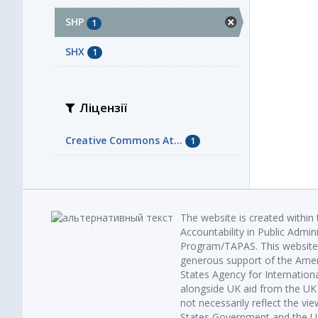
SHP
1
SHX
1
Ліцензії
Creative Commons At...
1
The website is created within
Accountability in Public Admin
Program/TAPAS. This website 
generous support of the Amer
States Agency for Internatio
alongside UK aid from the U
not necessarily reflect the vi
States Government and the UK 