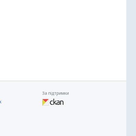
За підтримки
х