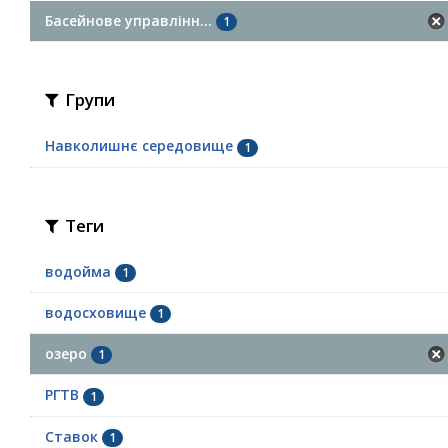
Басейнове управлінн...
1
Групи
Навколишнє середовище
1
Теги
водойма
1
водосховище
1
озеро
1
РГТВ
1
Ставок
1