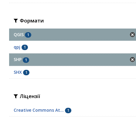
Формати
QGIS
1
qpj
1
SHP
1
SHX
1
Ліцензії
Creative Commons At...
1