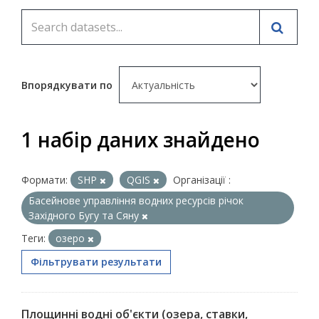
Впорядкувати по
1 набір даних знайдено
Формати:
SHP
QGIS
Організації :
Басейнове управління водних ресурсів річок
Західного Бугу та Сяну
Теги:
озеро
Фільтрувати результати
Площинні водні об'єкти (озера, ставки,