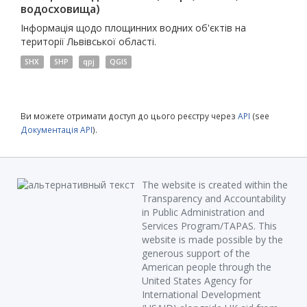
водосховища)
Інформація щодо площинних водних об'єктів на
території Львівської області.
SHX
SHP
qpj
QGIS
Ви можете отримати доступ до цього реєстру через
API
(see
Документація API
).
The website is created within the
Transparency and Accountability
in Public Administration and
Services Program/TAPAS. This
website is made possible by the
generous support of the
American people through the
United States Agency for
International Development