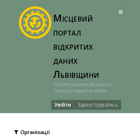
Перейти
до
Місцевий
вмісту
портал
відкритих
даних
Львівщини
Типове рішення Місцевого
порталу відкритих даних
Увійти
Зареєструватись
Організації