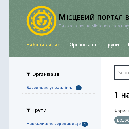
Перейти
до
Місцевий портал 
вмісту
Типове рішення Місцевого порталу
Набори даних
Організації
Групи
Організації
Басейнове управлінн...
1
1 н
Групи
Формат
водо
Навколишнє середовище
1