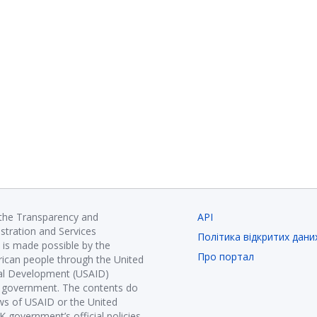
 the Transparency and
API
istration and Services
Політика відкритих дани
is made possible by the
Про портал
ican people through the United
nal Development (USAID)
K government. The contents do
ews of USAID or the United
government’s official policies.