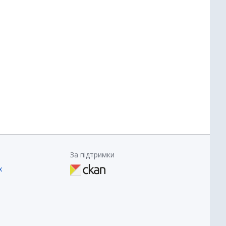
За підтримки
х