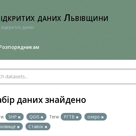
відкритих даних Львівщини
 відкритих даних
Розпорядникам
абір даних знайдено
и:
SHP
QGIS
Теги:
РГТВ
озеро
сховище
Ставок