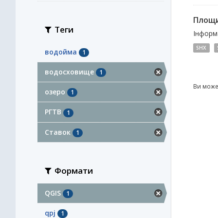
Площи
Теги
Інформа
SHX
водойма
1
водосховище
1
Ви може
озеро
1
РГТВ
1
Ставок
1
Формати
QGIS
1
qpj
1