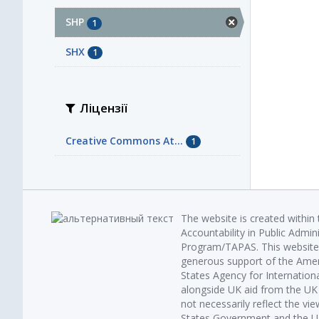
SHP
1
SHX
1
Ліцензії
Creative Commons At...
1
The website is created within
Accountability in Public Admin
Program/TAPAS. This website 
generous support of the Amer
States Agency for Internatio
alongside UK aid from the U
not necessarily reflect the vi
States Government and the UK 