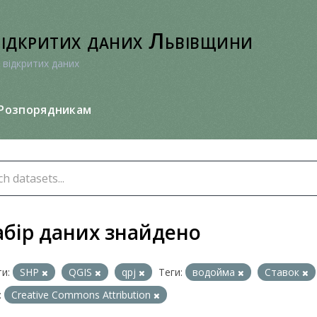
відкритих даних Львівщини
 відкритих даних
Розпорядникам
абір даних знайдено
и:
SHP
QGIS
qpj
Теги:
водойма
Ставок
:
Creative Commons Attribution