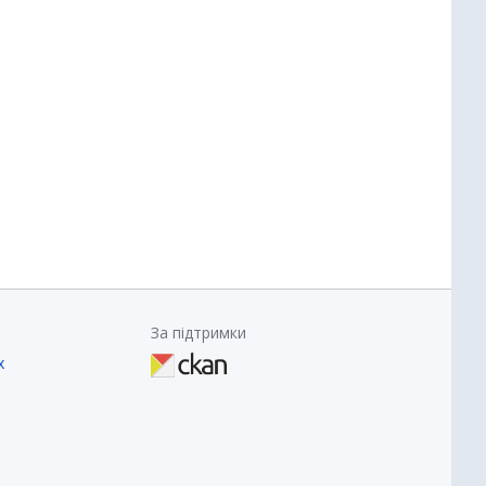
За підтримки
х