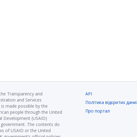
 the Transparency and
API
istration and Services
Політика відкритих дани
is made possible by the
Про портал
ican people through the United
nal Development (USAID)
K government. The contents do
ews of USAID or the United
government’s official policies.