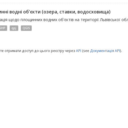
нні водні об'єкти (озера, ставки, водосховища)
ція щодо площинних водних об'єктів на території Львівської обл
SHP
qpj
QGIS
те отримати доступ до цього реєстру через
API
(see
Документація API
).