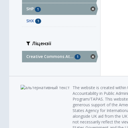
SHP
1
SHX
1
Ліцензії
Creative Commons At...
1
The website is created within
Accountability in Public Admin
Program/TAPAS. This website 
generous support of the Amer
States Agency for Internatio
alongside UK aid from the U
not necessarily reflect the vi
States Government and the UK 