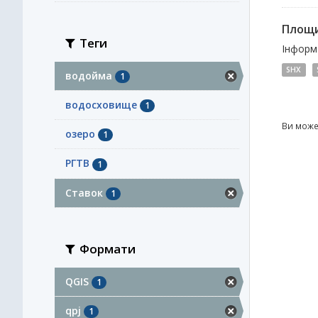
Площи
Теги
Інформа
SHX
водойма
1
водосховище
1
Ви може
озеро
1
РГТВ
1
Ставок
1
Формати
QGIS
1
qpj
1