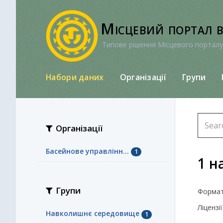
Перейти
до
Місцевий портал 
вмісту
Типове рішення Місцевого порталу
Набори даних
Організації
Групи
Організації
Басейнове управлінн...
1
1 н
Групи
Формат
Ліцензії
Навколишнє середовище
1