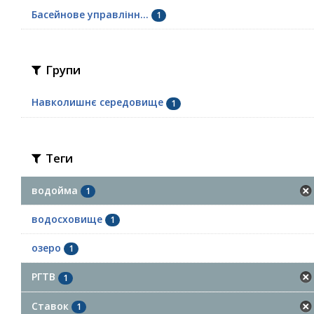
Басейнове управлінн...
1
Групи
Навколишнє середовище
1
Теги
водойма
1
водосховище
1
озеро
1
РГТВ
1
Ставок
1