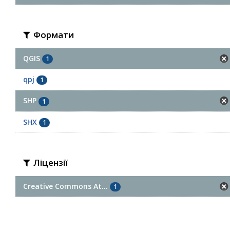
Формати
QGIS
1
qpj
1
SHP
1
SHX
1
Ліцензії
Creative Commons At...
1