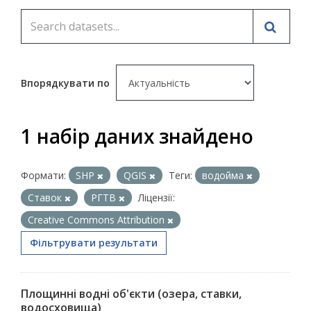
Впорядкувати по
1 набір даних знайдено
Формати:
SHP
QGIS
Теги:
водойма
Ставок
РГТВ
Ліцензії:
Creative Commons Attribution
Фільтрувати результати
Площинні водні об'єкти (озера, ставки,
водосховища)