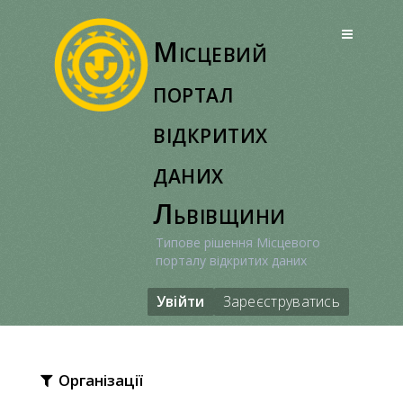
Перейти
до
Місцевий
вмісту
портал
відкритих
даних
Львівщини
Типове рішення Місцевого
порталу відкритих даних
Увійти
Зареєструватись
Організації