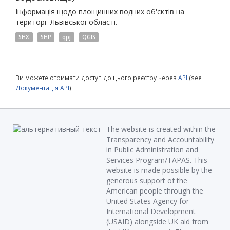
Інформація щодо площинних водних об'єктів на
території Львівської області.
SHX
SHP
qpj
QGIS
Ви можете отримати доступ до цього реєстру через
API
(see
Документація API
).
The website is created within the
Transparency and Accountability
in Public Administration and
Services Program/TAPAS. This
website is made possible by the
generous support of the
American people through the
United States Agency for
International Development
(USAID) alongside UK aid from