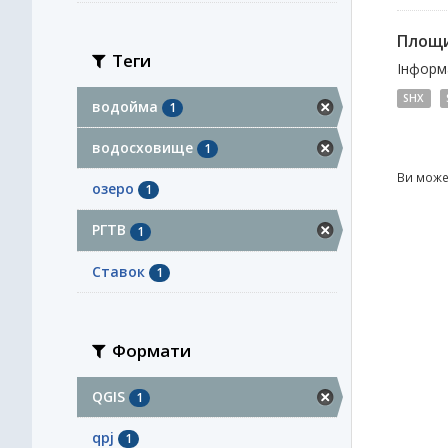
Площи
Теги
Інформа
SHX
водойма
1
водосховище
1
Ви може
озеро
1
РГТВ
1
Ставок
1
Формати
QGIS
1
qpj
1