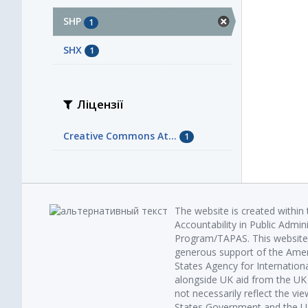
SHP
1
SHX
1
Ліцензії
Creative Commons At...
1
The website is created within
Accountability in Public Admin
Program/TAPAS. This website 
generous support of the Amer
States Agency for Internatio
alongside UK aid from the U
not necessarily reflect the vi
States Government and the UK 