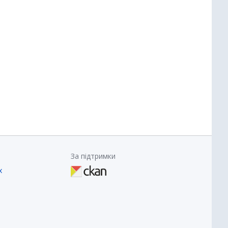
За підтримки
х