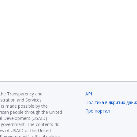
 the Transparency and
API
istration and Services
Політика відкритих дани
is made possible by the
Про портал
ican people through the United
nal Development (USAID)
K government. The contents do
ews of USAID or the United
government’s official policies.