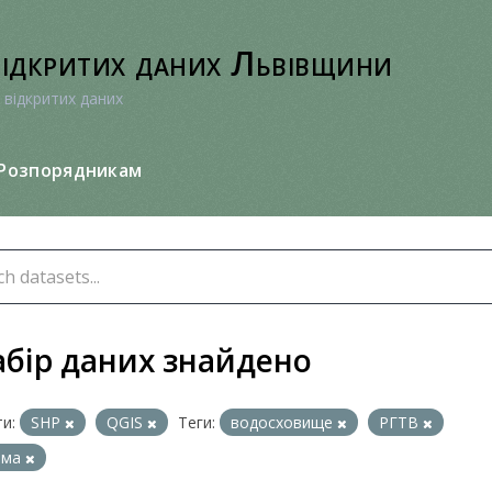
відкритих даних Львівщини
 відкритих даних
Розпорядникам
абір даних знайдено
и:
SHP
QGIS
Теги:
водосховище
РГТВ
йма