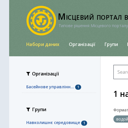
Перейти
до
Місцевий портал 
вмісту
Типове рішення Місцевого порталу
Набори даних
Організації
Групи
Організації
Басейнове управлінн...
1
1 н
Групи
Формат
водо
Навколишнє середовище
1