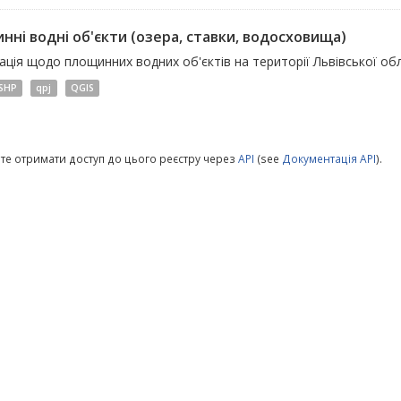
нні водні об'єкти (озера, ставки, водосховища)
ція щодо площинних водних об'єктів на території Львівської обл
SHP
qpj
QGIS
те отримати доступ до цього реєстру через
API
(see
Документація API
).