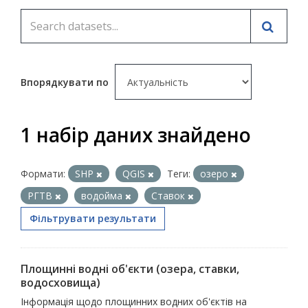
Впорядкувати по
1 набір даних знайдено
Формати:
SHP
QGIS
Теги:
озеро
РГТВ
водойма
Ставок
Фільтрувати результати
Площинні водні об'єкти (озера, ставки,
водосховища)
Інформація щодо площинних водних об'єктів на