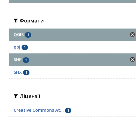
Формати
QGIS
1
qpj
1
SHP
1
SHX
1
Ліцензії
Creative Commons At...
1