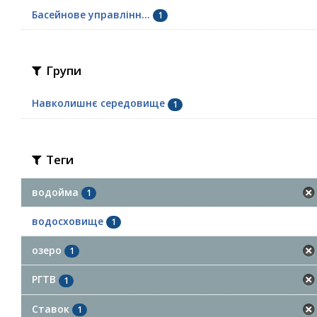
Басейнове управлінн...
1
Групи
Навколишнє середовище
1
Теги
водойма
1
водосховище
1
озеро
1
РГТВ
1
Ставок
1