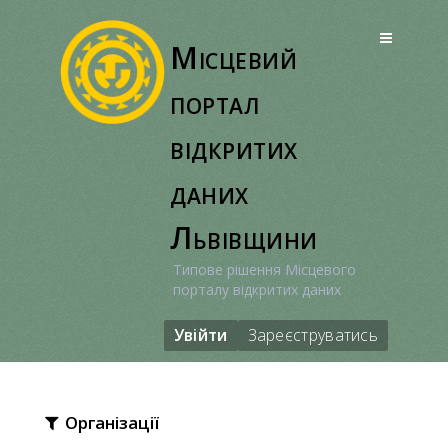
Перейти
до
Місцевий
вмісту
портал
відкритих
даних
Львівщини
Типове рішення Місцевого
порталу відкритих даних
Увійти
Зареєструватись
Організації