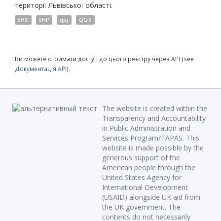
території Львівської області.
SHX
SHP
qpj
QGIS
Ви можете отримати доступ до цього реєстру через
API
(see
Документація API
).
The website is created within the
Transparency and Accountability
in Public Administration and
Services Program/TAPAS. This
website is made possible by the
generous support of the
American people through the
United States Agency for
International Development
(USAID) alongside UK aid from
the UK government. The
contents do not necessarily