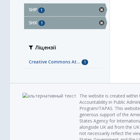
SHP
1
SHX
1
Ліцензії
Creative Commons At...
1
The website is created within
Accountability in Public Admin
Program/TAPAS. This website 
generous support of the Amer
States Agency for Internatio
alongside UK aid from the U
not necessarily reflect the vi
States Government and the UK 