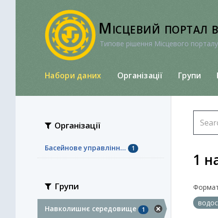
Перейти
до
Місцевий портал 
вмісту
Типове рішення Місцевого порталу
Набори даних
Організації
Групи
Організації
Басейнове управлінн...
1
1 н
Групи
Формат
водо
Навколишнє середовище
1