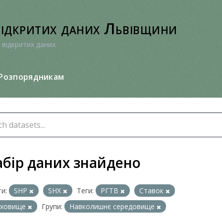
відкритих даних Львівщини
 відкритих даних
Розпорядникам
абір даних знайдено
и:
SHP
SHX
Теги:
РГТВ
Ставок
сховище
Групи:
Навколишнє середовище