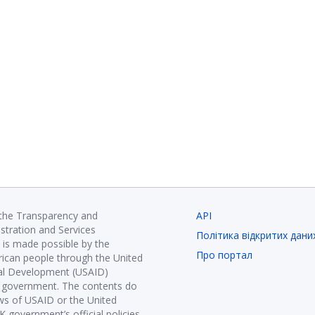
 the Transparency and
API
istration and Services
Політика відкритих дани
is made possible by the
Про портал
ican people through the United
nal Development (USAID)
K government. The contents do
ews of USAID or the United
government’s official policies.