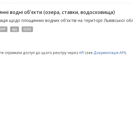
нні водні об'єкти (озера, ставки, водосховища)
ція щодо площинних водних об'єктів на території Львівської обл
SHP
qpj
QGIS
те отримати доступ до цього реєстру через
API
(see
Документація API
).