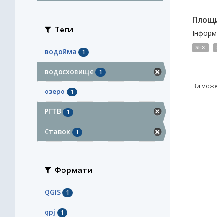
Площи
Теги
Інформа
SHX
водойма
1
водосховище
1
Ви може
озеро
1
РГТВ
1
Ставок
1
Формати
QGIS
1
qpj
1