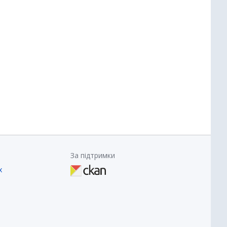
За підтримки
х