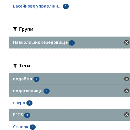
Басейнове управлінн...
1
Групи
Навколишнє середовище
1
Теги
водойма
1
водосховище
1
озеро
1
РГТВ
1
Ставок
1