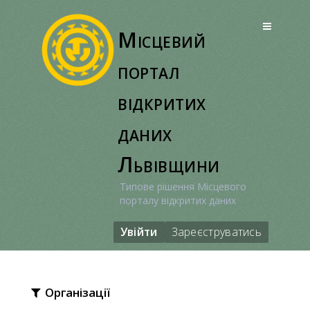
Перейти
до
Місцевий
вмісту
портал
відкритих
даних
Львівщини
Типове рішення Місцевого
порталу відкритих даних
Увійти
Зареєструватись
Організації