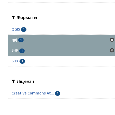
Формати
QGIS
1
qpj
1
SHP
1
SHX
1
Ліцензії
Creative Commons At...
1