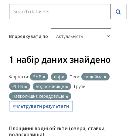
Впорядкувати по
1 набір даних знайдено
Формати:
SHP
qpj
Теги:
водойма
РГТВ
водосховище
Групи:
Навколишнє середовище
Фільтрувати результати
Площинні водні об'єкти (озера, ставки,
водосховища)