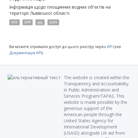
Інформація щодо площинних водних об'єктів на
території Львівської області.
SHX
SHP
qpj
QGIS
Ви можете отримати доступ до цього реєстру через
API
(see
Документація API
).
The website is created within the
Transparency and Accountability
in Public Administration and
Services Program/TAPAS. This
website is made possible by the
generous support of the
American people through the
United States Agency for
International Development
(USAID) alongside UK aid from