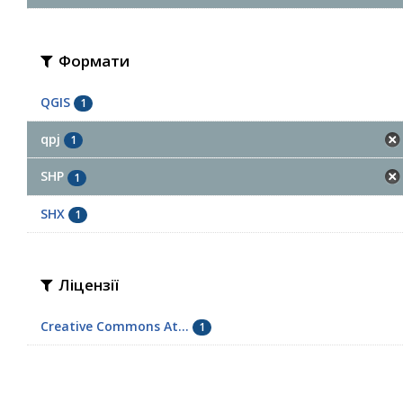
Формати
QGIS
1
qpj
1
SHP
1
SHX
1
Ліцензії
Creative Commons At...
1