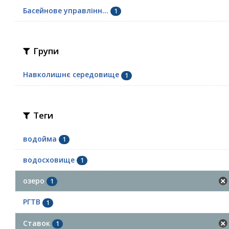
Басейнове управлінн...
1
Групи
Навколишнє середовище
1
Теги
водойма
1
водосховище
1
озеро
1
РГТВ
1
Ставок
1