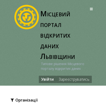
Перейти
до
Місцевий
вмісту
портал
відкритих
даних
Львівщини
Типове рішення Місцевого
порталу відкритих даних
Увійти
Зареєструватись
Організації