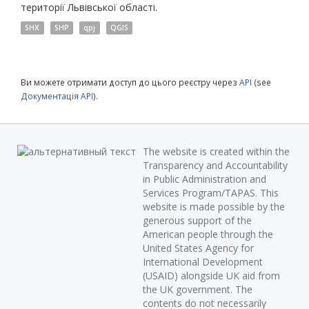
території Львівської області.
SHX
SHP
qpj
QGIS
Ви можете отримати доступ до цього реєстру через
API
(see
Документація API
).
The website is created within the
Transparency and Accountability
in Public Administration and
Services Program/TAPAS. This
website is made possible by the
generous support of the
American people through the
United States Agency for
International Development
(USAID) alongside UK aid from
the UK government. The
contents do not necessarily