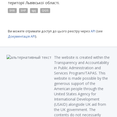
території Львівської області.
SHX
SHP
qpj
QGIS
Ви можете отримати доступ до цього реєстру через
API
(see
Документація API
).
The website is created within the
Transparency and Accountability
in Public Administration and
Services Program/TAPAS. This
website is made possible by the
generous support of the
American people through the
United States Agency for
International Development
(USAID) alongside UK aid from
the UK government. The
contents do not necessarily