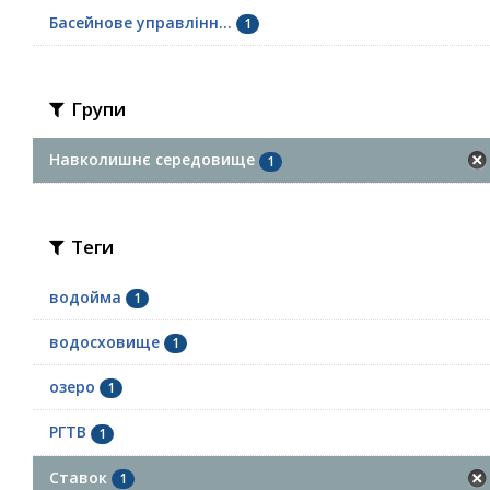
Басейнове управлінн...
1
Групи
Навколишнє середовище
1
Теги
водойма
1
водосховище
1
озеро
1
РГТВ
1
Ставок
1