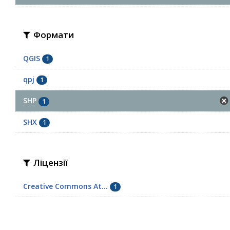
Формати
QGIS
1
qpj
1
SHP
1
SHX
1
Ліцензії
Creative Commons At...
1