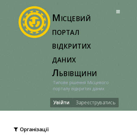
Перейти
до
Місцевий
вмісту
портал
відкритих
даних
Львівщини
Типове рішення Місцевого
порталу відкритих даних
Увійти
Зареєструватись
Організації